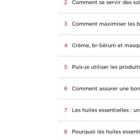
2
Comment se servir des so
3
Comment maximiser les bi
4
Crème, bi-Sérum et masque
5
Puis-je utiliser les produi
6
Comment assurer une bonn
7
Les huiles essentielles : u
8
Pourquoi les huiles essenti