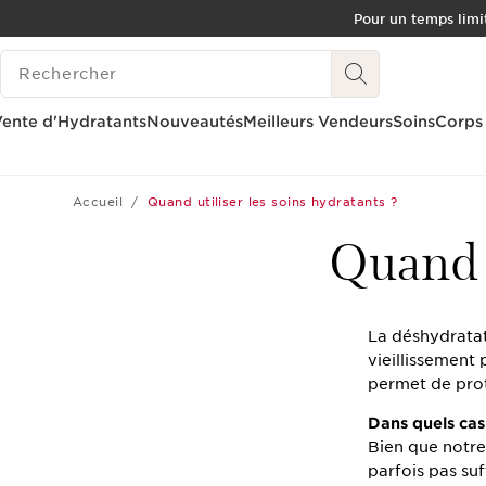
Pour un temps limit
ALLER AU CONTENU
HISTORIQUE DES RECHERCHES
CONSULTER LE PIED DE PAGE
OUTIL D'ACCESSIBILITÉ
ente d'Hydratants
Nouveautés
Meilleurs Vendeurs
Soins
Corps
Accueil
Quand utiliser les soins hydratants ?
Quand u
La déshydratat
vieillissement 
permet de prot
Dans quels cas 
Bien que notre
parfois pas suf