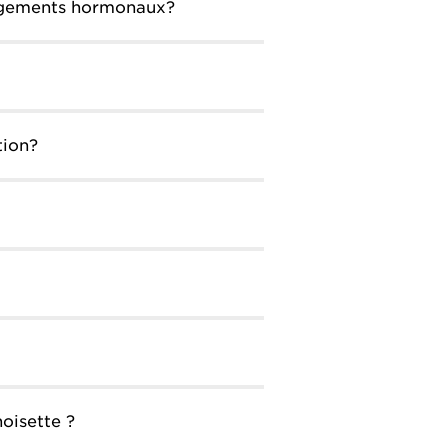
angements hormonaux?
tion?
noisette ?