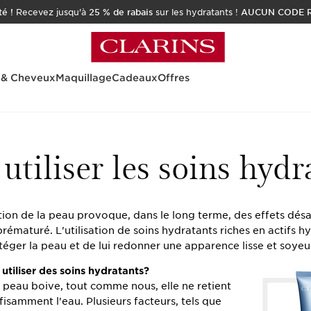
é !
Recevez jusqu'à
25 % de rabais
sur les hydratants !
AUCUN CODE R
 & Cheveux
Maquillage
Cadeaux
Offres
tiliser les soins hydr
ion de la peau provoque, dans le long terme, des effets dés
prématuré. L'utilisation de soins hydratants riches en actifs h
éger la peau et de lui redonner une apparence lisse et soyeu
utiliser des soins hydratants?
 peau boive, tout comme nous, elle ne retient
fisamment l'eau. Plusieurs facteurs, tels que