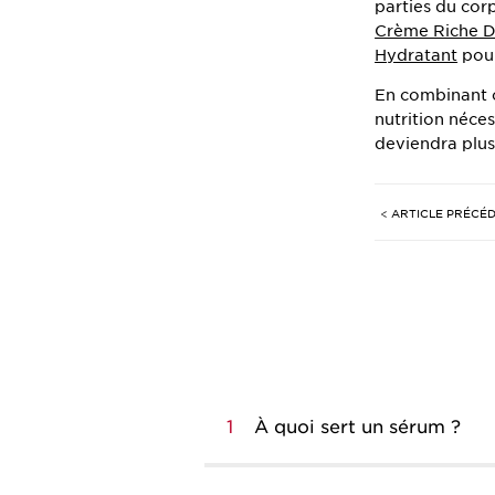
parties du cor
Crème Riche D
Hydratant
pour
En combinant c
nutrition néces
deviendra plus 
< ARTICLE PRÉCÉ
1
À quoi sert un sérum ?