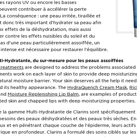
, les rayons UV ou encore les basses
euvent contribuer à accélérer la perte
La conséquence : une peau irritée, tiraillée et
est donc très important d'hydrater sa peau afin
x effets de la déshydratation, mais aussi
r contre les effets nuisibles du soleil et du
cas d'une peau particulièrement assoiffée, un
intense est nécessaire pour restaurer l'équilibre.
-Hydratante, du sur-mesure pour les peaux assoiffées
treatments
are designed to address the problems associated 
tments work on each layer of skin to provide deep moisturizing
tural moisture barrier. Your skin deserves all the help it need
nd its healthy appearance. The
HydraQuench Cream Mask
,
Ric
 and
Moisture Replenishing Lip Balm
, are examples of product
tated skin and chapped lips with deep moisturizing properties.
e la gamme Multi-Hydratante de Clarins sont spécifiquement
esoins des peaux déshydratées et des peaux très sèches. En 
aux et en pénétrant chaque couche de l'épiderme, leurs actif
rique en profondeur. Clarins a formulé des soins ciblés sur les