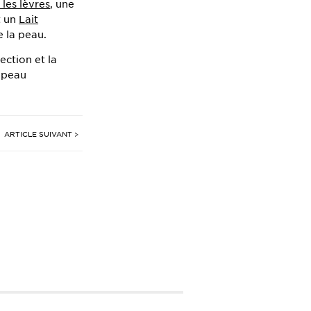
les lèvres
, une
t un
Lait
e la peau.
ection et la
e peau
ARTICLE SUIVANT >