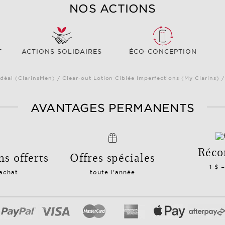
NOS ACTIONS
T
ACTIONS SOLIDAIRES
ÉCO-CONCEPTION
déal (ClarinsMen) / Clear-out Lotion Ciblée Imperfections (My Clarins) 
AVANTAGES PERMANENTS
Réco
ns offerts
Offres spéciales
1 $ 
 achat
toute l'année