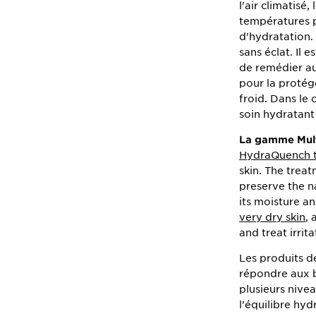
l'air climatisé
températures p
d'hydratation. 
sans éclat. Il 
de remédier au
pour la protége
froid. Dans le 
soin hydratant 
La gamme Multi
HydraQuench 
skin. The trea
preserve the na
its moisture a
very dry skin
,
and treat irri
Les produits d
répondre aux b
plusieurs nive
l'équilibre hyd