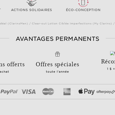
T
ACTIONS SOLIDAIRES
ÉCO-CONCEPTION
déal (ClarinsMen) / Clear-out Lotion Ciblée Imperfections (My Clarins) 
AVANTAGES PERMANENTS
Réco
ns offerts
Offres spéciales
1 $ 
 achat
toute l'année