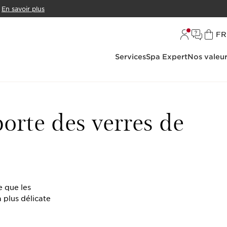
En savoir plus
L
FR
Services
Spa Expert
Nos valeu
 porte des verres de
e que les
 plus délicate