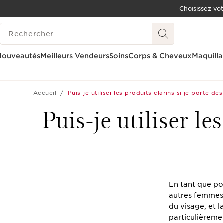
Choisissez vo
ALLER AU CONTENU
HISTORIQUE DES RECHERCHES
CONSULTER LE PIED DE PAGE
OUTIL D'ACCESSIBILITÉ
Nouveautés
Meilleurs Vendeurs
Soins
Corps & Cheveux
Maquill
Accueil
Puis-je utiliser les produits clarins si je porte d
Puis-je utiliser le
En tant que po
autres femmes 
du visage, et l
particulièreme