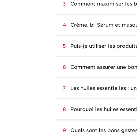
3
Comment maximiser les bi
4
Crème, bi-Sérum et masque
5
Puis-je utiliser les produi
6
Comment assurer une bonn
7
Les huiles essentielles : u
8
Pourquoi les huiles essenti
9
Quels sont les bons geste