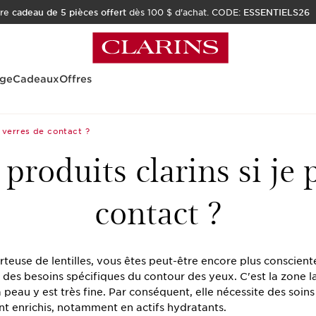
tre
cadeau de 5 pièces offert
dès 100 $ d'achat. CODE:
ESSENTIELS26
age
Cadeaux
Offres
es verres de contact ?
s produits clarins si je
contact ?
rteuse de lentilles, vous êtes peut-être encore plus conscient
des besoins spécifiques du contour des yeux. C'est la zone la
a peau y est très fine. Par conséquent, elle nécessite des soins
nt enrichis, notamment en actifs hydratants.