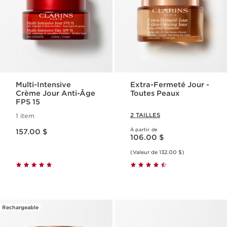
Multi-Intensive
Extra-Fermeté Jour -
Crème Jour Anti-Âge
Toutes Peaux
FPS 15
2 TAILLES
1 item
Nouveau prix 157.00 $
À partir de
157.00 $
Nouveau prix 106.00 $
106.00 $
(Valeur de 132.00 $)
Rechargeable