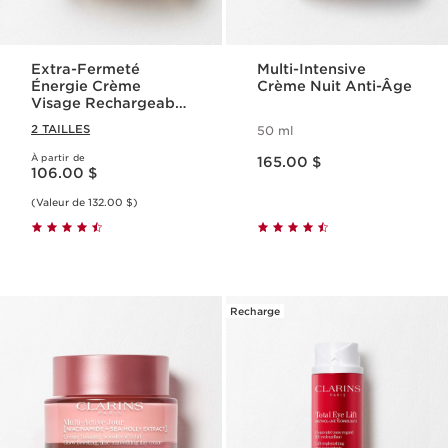
Extra-Fermeté
Multi-Intensive
Énergie Crème
Crème Nuit Anti-Âge
Visage Rechargeable
avec Polypeptide de
2 TAILLES
50 ml
Collagène et
Nouveau prix 165.00 $
Niacinamide
À partir de
Nouveau prix 106.00 $
165.00 $
106.00 $
(Valeur de 132.00 $)
Recharge