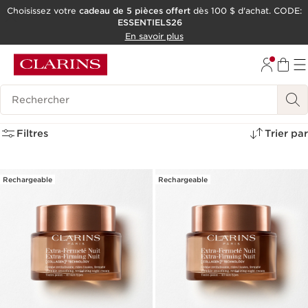
Choisissez votre
cadeau de 5 pièces offert
dès 100 $ d'achat. CODE:
ESSENTIELS26
ALLER AU CONTENU
En savoir plus
CONSULTER LE PIED DE PAGE
OUTIL D'ACCESSIBILITÉ
Historique des recherches
67 résultats de recherche pour
Filtres
Trier par
Rechargeable
Rechargeable