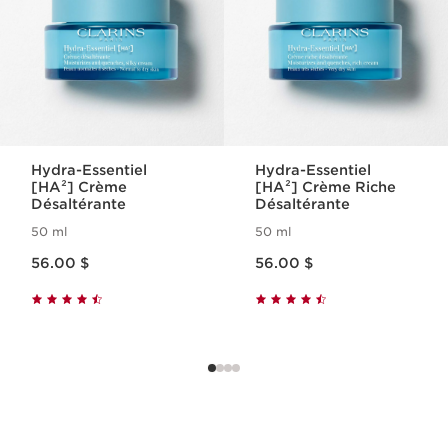
DÉCOUVRIR
Hydra-Essentiel
Hydra-Essentiel
[HA²] Crème
[HA²] Crème Riche
Désaltérante
Désaltérante
50 ml
50 ml
Nouveau prix 56.00 $
Nouveau prix 56.00 $
56.00 $
56.00 $
Hydratation du visage
Comment hydrater votre visage?
DÉCOUVRIR