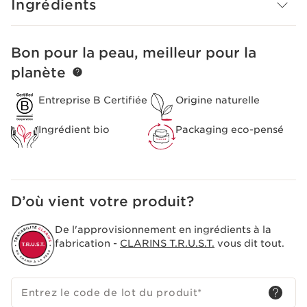
Ingrédients
Ce produit a remporté le
Prix Beauté Clin d’œil Choix
des Experts 2024
dans la catégorie
Nouveautés - Soin
du visage.
Innovation et expertise des plantes
Bon pour la peau, meilleur pour la
ALLER AU CONTENU
Hyaluronic Power Complex
planète
Pour une triple action hydratante et repulpante, les
Laboratoires Clarins associent pour la première fois un
Entreprise B Certifiée
Origine naturelle
duo exclusif d’acides hyaluroniques [HA²] de bas et
haut poids moléculaires à l’extrait de kalanchoé officinal
Ingrédient bio
Packaging eco-pensé
bio.
Le plus Clarins
Une peau repulpée en 60 secondes*. * Test
consommateurs, Hydra-Essentiel [HA²] Nuit, 110
femmes, après 60 secondes.
D’où vient votre produit?
De l'approvisionnement en ingrédients à la
fabrication -
CLARINS T.R.U.S.T.
vous dit tout.
Entrez le code de lot du produit
*