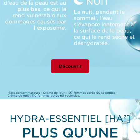
NUIT
d'eau de la peau est au
plus bas, ce qui la
La nuit, pendant le
rend vulnérable aux
sommeil, l’eau
dommages causés par
s'évapore lentement à
l'exposome.
la surface de la peau,
ce qui la rend sèche et
déshydratée.
Découvrir
*Test consommateurs - Crème de jour : 107 femmes après 60 secondes -
Crème de nuit : 110 femmes après 60 secondes.
HYDRA-ESSENTIEL [HA
]
2
PLUS QU’UNE