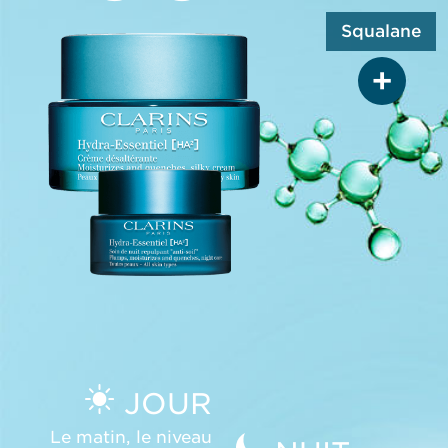
Squalane
SQUALANE
Compense la perte d’eau
pendant la nuit en hydratant
la peau lorsque vous
dormez
JOUR
Le matin, le niveau