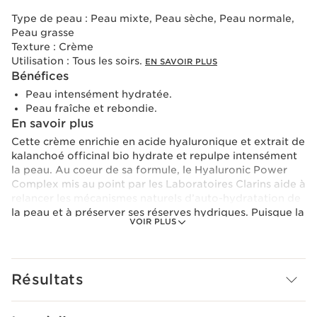
Type de peau :
Peau mixte, Peau sèche, Peau normale,
Peau grasse
Texture :
Crème
Utilisation :
Tous les soirs.
EN SAVOIR PLUS
Bénéfices
Peau intensément hydratée.
Peau fraîche et rebondie.
En savoir plus
Cette crème enrichie en acide hyaluronique et extrait de
kalanchoé officinal bio hydrate et repulpe intensément
la peau. Au coeur de sa formule, le Hyaluronic Power
Complex mis au point par les Laboratoires Clarins aide à
relancer les mécanismes naturels d’auto-hydratation de
la peau et à préserver ses réserves hydriques. Puisque la
VOIR PLUS
nuit la fonction barrière de la peau est moins efficace et
l’eau s’évapore plus facilement, cette crème contient du
squalane végétal qui renforce le film hydrolipidique et
des perles de comblement pour lisser visiblement les
Résultats
rides de déshydratation. Sa texture onctueuse aérienne
fond instantanément sur la peau pour un réveil radieux.