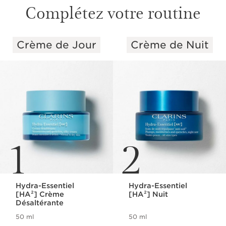
Complétez votre routine
Crème de Jour
Crème de Nuit
ALLER AU CONTENU
1
2
Hydra-Essentiel
Hydra-Essentiel
[HA²] Crème
[HA²] Nuit
Désaltérante
50 ml
50 ml