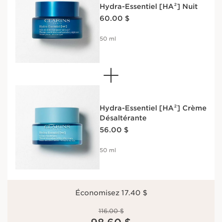
Hydra-Essentiel [HA²] Nuit
Nouveau prix 60.00 $
60.00 $
50 ml
Hydra-Essentiel [HA²] Crème
Désaltérante
Nouveau prix 56.00 $
56.00 $
50 ml
Économisez 17.40 $
Ancien prix 116.00 $
116.00 $
Nouveau prix 98.60 $