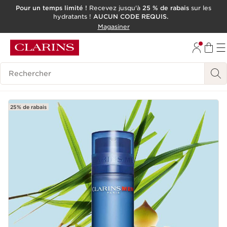
Pour un temps limité !
Recevez jusqu'à
25 % de rabais
sur les
hydratants !
AUCUN CODE REQUIS.
ALLER AU CONTENU
Magasiner
CONSULTER LE PIED DE PAGE
OUTIL D'ACCESSIBILITÉ
Historique des recherches
25% de rabais