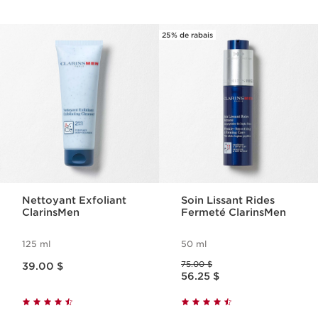
25% de rabais
ALLER AU CONTENU
Nettoyant Exfoliant
Soin Lissant Rides
ClarinsMen
Fermeté ClarinsMen
125 ml
50 ml
Nouveau prix 39.00 $
Ancien prix 75.00 $
75.00 $
39.00 $
Nouveau prix 56.25 $
56.25 $