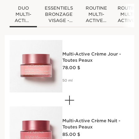
DUO
ESSENTIELS
ROUTINE
ROUTINE
MULTI-
BRONZAGE
MULTI-
MULTI-
ACTIVE
VISAGE -
ACTIVE &
ACTIVE 
JOUR &
GOUTTES
DOUBLE
DOUBLE
NUIT
AUTO-
SERUM
SERUM
BRONZANTES
TEXTURE
TEXTUR
VISAGE &
LÉGÈRE
LÉGÈRE
MULTI-ACTIVE
30 ML
50 ML
Multi-Active Crème Jour -
CRÈME DE
Toutes Peaux
JOUR
Nouveau prix 78.00 $
78.00 $
50 ml
Multi-Active Crème Nuit -
Toutes Peaux
Nouveau prix 85.00 $
85.00 $