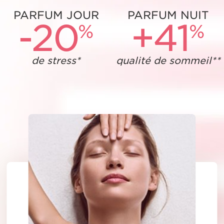
PARFUM JOUR
PARFUM NUIT
-
2
0
+
4
1
%
%
de stress*
qualité de sommeil**