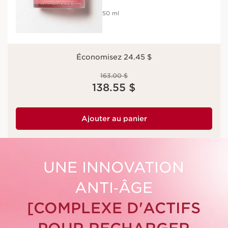
50 ml
Économisez 24.45 $
Ancien prix 163.00 $
163.00 $
Nouveau prix 138.55 $
138.55 $
Ajouter au panier
UNE INNOVATION
ANTI‑ÂGE
[COMPLEXE D'ACTIFS