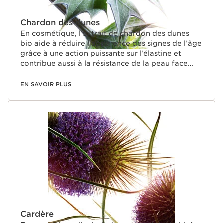
Chardon des dunes
En cosmétique, l’extrait de chardon des dunes
bio aide à réduire l'apparence des signes de l’âge
grâce à une action puissante sur l’élastine et
contribue aussi à la résistance de la peau face
aux méfaits de la vie active (pics de stress et de
fatigue).
EN SAVOIR PLUS
Cardère