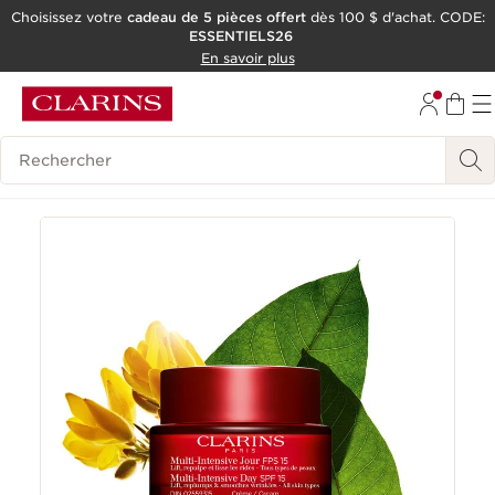
Choisissez votre
cadeau de 5 pièces offert
dès 100 $ d'achat. CODE:
ESSENTIELS26
ALLER AU CONTENU
En savoir plus
CONSULTER LE PIED DE PAGE
OUTIL D'ACCESSIBILITÉ
Historique des recherches