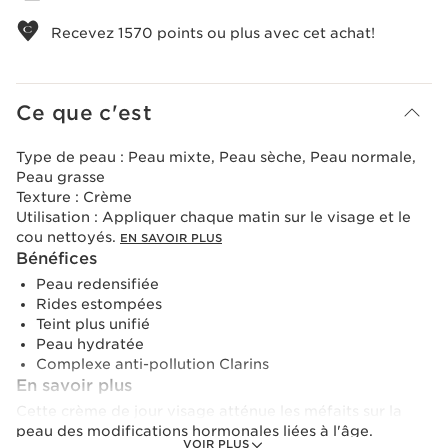
Recevez
1570
points ou plus avec cet achat!
Ce que c'est
Type de peau :
Peau mixte, Peau sèche, Peau normale,
Peau grasse
Texture :
Crème
Utilisation :
Appliquer chaque matin sur le visage et le
cou nettoyés.
EN SAVOIR PLUS
Bénéfices
Peau redensifiée
Rides estompées
Teint plus unifié
Peau hydratée
Complexe anti-pollution Clarins
En savoir plus
Cette crème de jour visage atténue les méfaits sur la
peau des modifications hormonales liées à l'âge.
VOIR PLUS