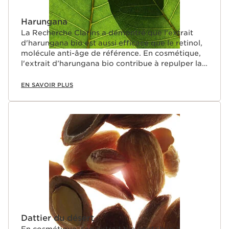
Harungana
La Recherche Clarins a démontré que l'extrait
d'harungana bio est aussi efficace que le retinol,
molécule anti-âge de référence. En cosmétique,
l'extrait d’harungana bio contribue à repulper la
peau.
EN SAVOIR PLUS
Dattier du désert
En cosmétique, son extrait bio contribue à