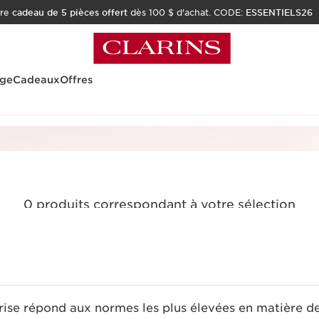
tre
cadeau de 5 pièces offert
dès 100 $ d'achat. CODE:
ESSENTIELS26
age
Cadeaux
Offres
0 produits correspondant à votre sélection
Réinitialiser tous les filtres
rise répond aux normes les plus élevées en matière d