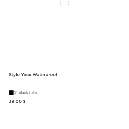
Stylo Yeux Waterproof
01 black tulip
Nouveau prix 39.00 $
39.00 $