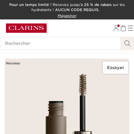
Pour un temps limité !
Recevez jusqu'à
25 % de rabais
sur les
hydratants !
AUCUN CODE REQUIS.
ALLER AU CONTENU
Magasiner
CONSULTER LE PIED DE PAGE
OUTIL D'ACCESSIBILITÉ
Historique des recherches
Nouveau
Essayer