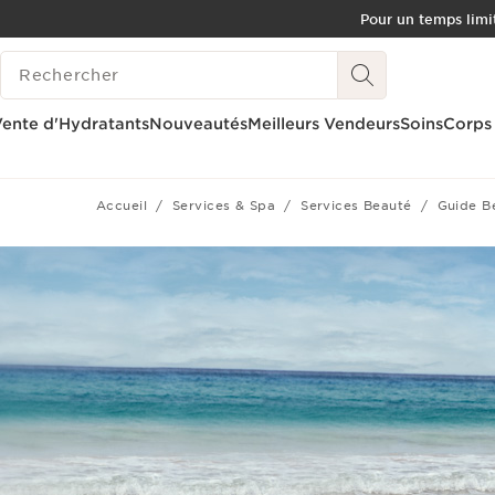
Pour un temps limit
ALLER AU CONTENU
HISTORIQUE DES RECHERCHES
CONSULTER LE PIED DE PAGE
OUTIL D'ACCESSIBILITÉ
ente d'Hydratants
Nouveautés
Meilleurs Vendeurs
Soins
Corps
Accueil
Services & Spa
Services Beauté
Guide B