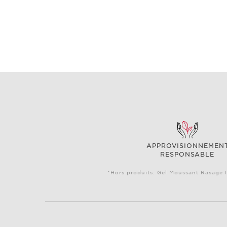
APPROVISIONNEMEN
RESPONSABLE
*Hors produits: Gel Moussant Rasage I