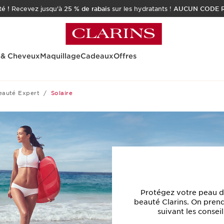
é !
Recevez jusqu'à
25 % de rabais
sur les hydratants !
AUCUN CODE R
 & Cheveux
Maquillage
Cadeaux
Offres
eauté Expert
Solaire
Protégez votre peau de
beauté Clarins. On prend
suivant les conseil