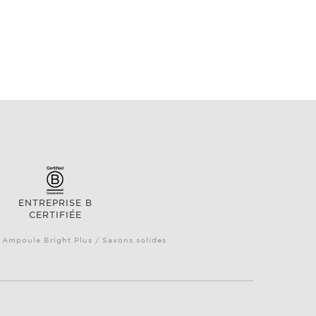
ENTREPRISE B
CERTIFIÉE
/ Ampoule Bright Plus / Savons solides