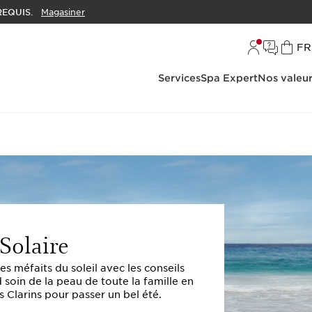
EQUIS.
Magasiner
L
FR
Services
Spa Expert
Nos valeu
Solaire
s méfaits du soleil avec les conseils
 soin de la peau de toute la famille en
s Clarins pour passer un bel été.