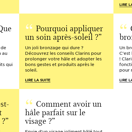
LIRE L
 Que
Pourquoi appliquer
un soin après-soleil ?
bro
 de
Un joli bronzage qui dure ?
Un br
n au
Découvrez les conseils Clarins pour
C'est
prolonger votre hâle et adopter les
! Clar
its qui
bons gestes et produits après le
fonct
soleil.
pour 
LIRE LA SUITE
LIRE L
st-
Comment avoir un
t
hâle parfait sur le
 ?
visage ?
t
Envie d'un visage joliment hâlé tout