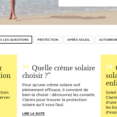
S LES QUESTIONS
PROTECTION
APRÈS-SOLEIL
AUTOBRON
r
Quelle crème solaire
tion
choisir ?
sol
enf
Pour qu'une crème solaire soit
pleinement efficace, il convient de
ction
Soleil
bien la choisir : découvrez les conseils
server
Clarin
Clarins pour trouver la protection
d'une
solaire qu'il vous faut.
les b
d'exp
LIRE LA SUITE