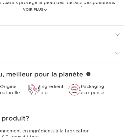
 Clarins protège la peau des méfaits des pollutions
ériques, et des dommages de la lumière bleue.
VOIR PLUS
t de la journée pour un "effet glaçon" anti-fatigue.
, meilleur pour la planète
Origine
Ingrédient
Packaging
naturelle
bio
eco-pensé
 produit?
onnement en ingrédients à la fabrication -