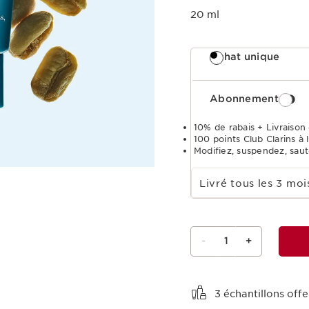
20 ml
Achat unique
Abonnement
10% de rabais + Livraison 
100 points Club Clarins à l
Modifiez, suspendez, sau
Choisir la période d''abonnement
Livré tous les 3 m
-
1
+
Voir le panier
3 échantillons of