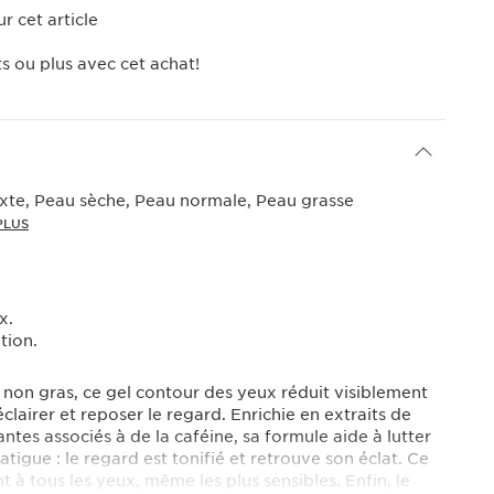
r cet article
s ou plus avec cet achat!
xte, Peau sèche, Peau normale, Peau grasse
PLUS
x.
tion.
et non gras, ce gel contour des yeux réduit visiblement
clairer et reposer le regard. Enrichie en extraits de
tes associés à de la caféine, sa formule aide à lutter
fatigue : le regard est tonifié et retrouve son éclat. Ce
t à tous les yeux, même les plus sensibles. Enfin, le