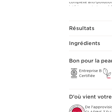
complexe anti-pollution
intérieures et atmosph
Le plus Clarins
S'applique à tout momen
Résultats
Ingrédients
Bon pour la peau
Entreprise B
Certifiée
D’où vient votre
De l'approvisi