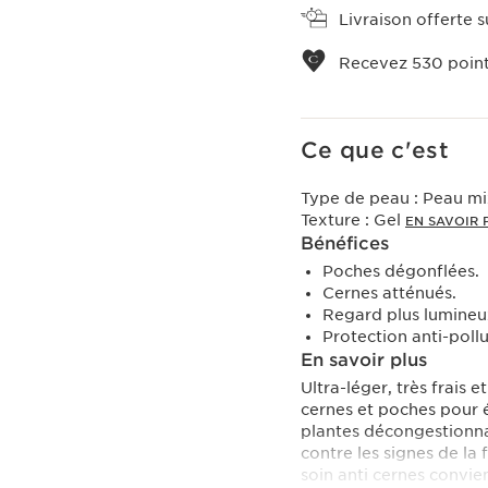
Livraison offerte su
Recevez
530
point
Ce que c'est
Type de peau :
Peau mi
Texture :
Gel
EN SAVOIR 
Bénéfices
Poches dégonflées.
Cernes atténués.
Regard plus lumineu
Protection anti-pollu
En savoir plus
Ultra-léger, très frais 
cernes et poches pour é
plantes décongestionnan
contre les signes de la 
soin anti cernes convien