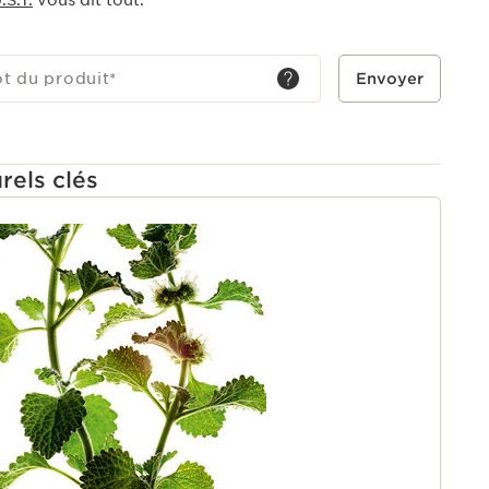
S.T.
vous dit tout.
ot du produit
*
Envoyer
rels clés
U