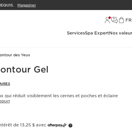
EQUIS.
Magasiner
L
FR
Services
Spa Expert
Nos valeu
ontour des Yeux
Contour Gel
AIRES
x qui réduit visiblement les cernes et poches et éclaire
ODUIT
térêt de 13.25 $ avec