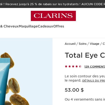
é !
Recevez jusqu'à
25 % de rabais
sur les hydratants !
AUCUN CODE R
 & Cheveux
Maquillage
Cadeaux
Offres
Accueil
Soins
Visage
C
Total Eye 
129 COMMENT
Le soin contour des yeu
le regard.
DÉTAILS DU PR
Nouveau prix 53.00 $
53.00 $
Ou 4 versements sans in