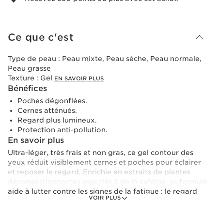
Ce que c'est
Type de peau :
Peau mixte, Peau sèche, Peau normale,
Peau grasse
Texture :
Gel
EN SAVOIR PLUS
Bénéfices
Poches dégonflées.
Cernes atténués.
Regard plus lumineux.
Protection anti-pollution.
En savoir plus
Ultra-léger, très frais et non gras, ce gel contour des
yeux réduit visiblement cernes et poches pour éclairer
et reposer le regard. Enrichie en extraits de plantes
décongestionnantes associés à de la caféine, sa formule
aide à lutter contre les signes de la fatigue : le regard
VOIR PLUS
est tonifié et retrouve son éclat. Ce soin anti cernes
convient à tous les yeux, même les plus sensibles. Enfin,