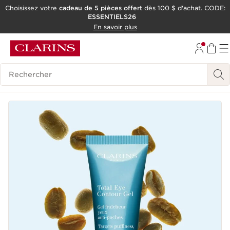
Choisissez votre
cadeau de 5 pièces offert
dès 100 $ d'achat. CODE:
ESSENTIELS26
ALLER AU CONTENU
En savoir plus
CONSULTER LE PIED DE PAGE
OUTIL D'ACCESSIBILITÉ
Historique des recherches