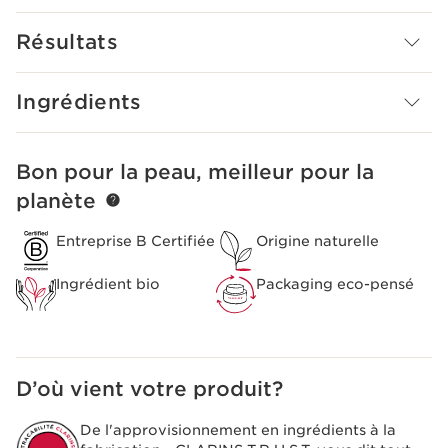
le complexe anti-pollution Clarins protège la peau des
méfaits des pollutions intérieures et atmosphériques, et
Résultats
des dommages de la lumière bleue.
Le plus Clarins
S'applique à tout moment de la journée pour un "effet
Ingrédients
glaçon" anti-fatigue.
Bon pour la peau, meilleur pour la
ALLER AU CONTENU
planète
Entreprise B Certifiée
Origine naturelle
Ingrédient bio
Packaging eco-pensé
D’où vient votre produit?
De l'approvisionnement en ingrédients à la