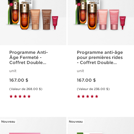
Programme Anti-
Programme anti-âge
Âge Fermeté -
pour premières rides
Coffret Double
- Coffret Double
Serum & Extra-
Serum et Multi-
unit
unit
Fermeté
Active
Nouveau prix 167.00 $
Nouveau prix 167.00 $
167.00 $
167.00 $
(Valeur de 268.00 $)
(Valeur de 236.00 $)
Nouveau
Nouveau