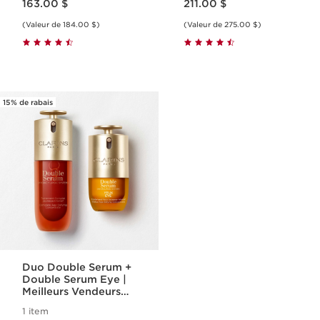
163.00 $
211.00 $
(Valeur de 184.00 $)
(Valeur de 275.00 $)
15% de rabais
Duo Double Serum +
Double Serum Eye |
Meilleurs Vendeurs
Anti-Âge Double
1 item
Serum 50 mL &