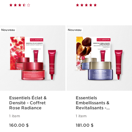
Nouveau
Nouveau
Essentiels Éclat &
Essentiels
Densité - Coffret
Embellissants &
Rose Radiance
Revitalisants -
Coffret Nutri-
1 item
1 item
Lumière Revive
Nouveau prix 160.00 $
Nouveau prix 181.00 $
160.00 $
181.00 $