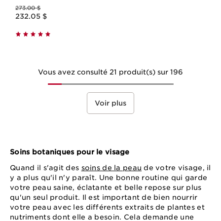
Ancien prix 273.00 $
Double Serum Yeux
273.00 $
Nouveau prix 232.05 $
232.05 $
Vous avez consulté 21 produit(s) sur 196
Voir plus
Soins botaniques pour le visage
Quand il s'agit des
soins de la peau
de votre visage, il
y a plus qu'il n'y paraît. Une bonne routine qui garde
votre peau saine, éclatante et belle repose sur plus
qu'un seul produit. Il est important de bien nourrir
votre peau avec les différents extraits de plantes et
nutriments dont elle a besoin. Cela demande une