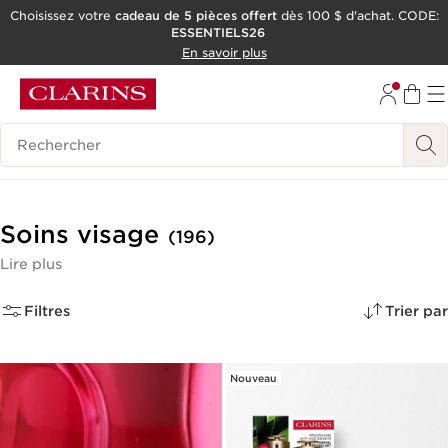
Choisissez votre
cadeau de 5 pièces offert
dès 100 $ d'achat. CODE:
ESSENTIELS26
ALLER AU CONTENU
En savoir plus
CONSULTER LE PIED DE PAGE
OUTIL D'ACCESSIBILITÉ
Historique des recherches
Soins visage
(196)
Lire plus
Filtres
Trier par
Nouveau