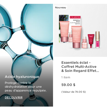
Nouveau
Essentiels éclat -
Coffret Multi-Active
& Soin Regard Effet
Lift
Acide hyaluronique
1 item
Nouveau prix 59.00 $
Protège contre la
59.00 $
déshydratation pour une
peau d'apparence repulpée.
(Valeur de 74.00 $)
DÉCOUVRIR