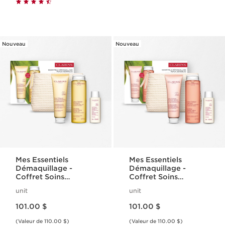
Nouveau
Nouveau
Mes Essentiels
Mes Essentiels
Démaquillage -
Démaquillage -
Coffret Soins
Coffret Soins
Hydratants pour
Apaisants pour
unit
unit
Peaux Normales à
Peaux Sensibles
Nouveau prix 101.00 $
Nouveau prix 101.00 $
Sèches
101.00 $
101.00 $
(Valeur de 110.00 $)
(Valeur de 110.00 $)