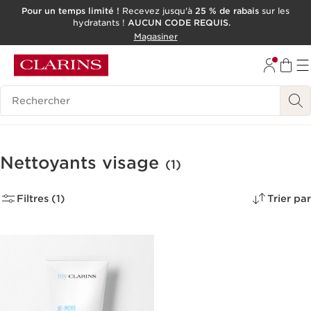
Pour un temps limité !
Recevez jusqu'à
25 % de rabais
sur les
hydratants !
AUCUN CODE REQUIS.
ALLER AU CONTENU
Magasiner
CONSULTER LE PIED DE PAGE
OUTIL D'ACCESSIBILITÉ
Historique des recherches
Nettoyants visage
(1)
Filtres (1)
Trier par