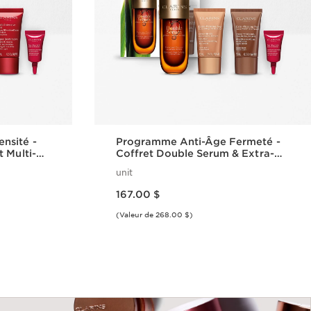
nsité -
Programme Anti-Âge Fermeté -
 Multi-
Coffret Double Serum & Extra-
Fermeté
unit
Nouveau prix 167.00 $
167.00 $
(Valeur de 268.00 $)
ide
Aperçu rapide