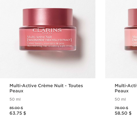
Multi-Active Crème Nuit - Toutes
Multi-Act
Peaux
Peaux
50 ml
50 ml
Ancien prix 85.00 $
Ancien prix 78.00 $
85.00 $
78.00 $
Nouveau prix 63.75 $
Nouveau prix 58.50 $
63.75 $
58.50 $
Aperçu rapide