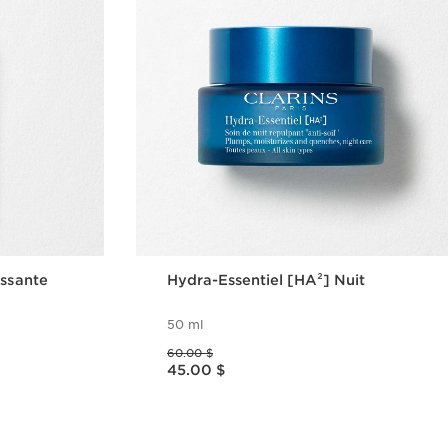
issante
Hydra-Essentiel [HA²] Nuit
50 ml
Ancien prix 60.00 $
60.00 $
Nouveau prix 45.00 $
45.00 $
ide
Aperçu rapide