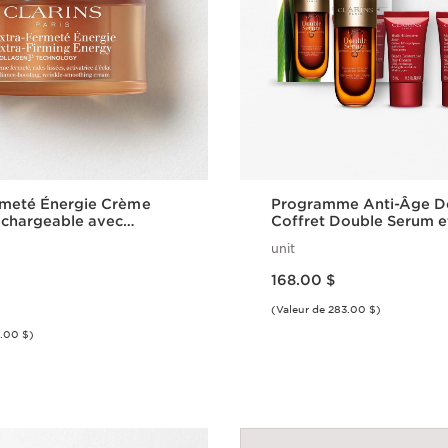
rmeté Énergie Crème
Programme Anti-Âge De
echargeable avec
Coffret Double Serum et
de de Collagène et
Intensive
unit
ide
Nouveau prix 168.00 $
168.00 $
(Valeur de 283.00 $)
2.00 $)
Aperçu rapide
Aperçu rap