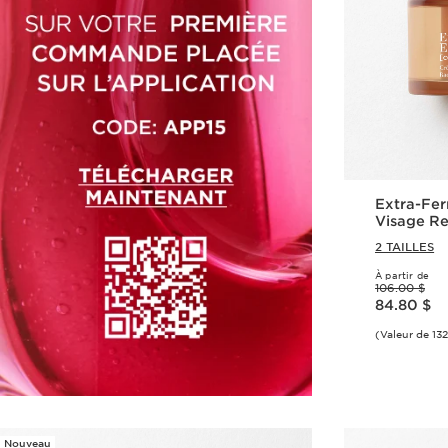
Extra-Fe
Visage R
Polypepti
2 TAILLES
Niacinam
À partir de
Ancien prix 106.00 $
106.00 $
Nouveau prix 84.80 $
84.80 $
(Valeur de 13
Nouveau