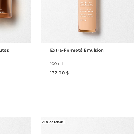
utes
Extra-Fermeté Émulsion
100 ml
Nouveau prix 132.00 $
132.00 $
ide
Aperçu rapide
25% de rabais