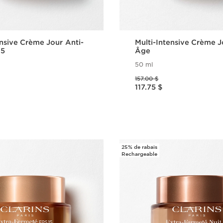
ensive Crème Jour Anti-
Multi-Intensive Crème J
15
Âge
50 ml
Ancien prix 157.00 $
157.00 $
Nouveau prix 117.75 $
117.75 $
Aperçu rapide
Aperçu rap
25% de rabais
Rechargeable