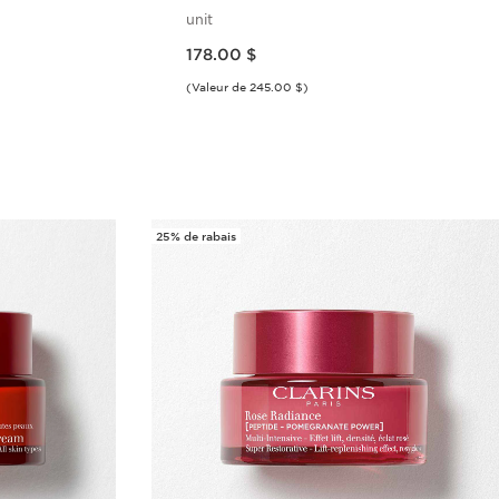
unit
Nouveau prix 178.00 $
178.00 $
(Valeur de 245.00 $)
ide
Aperçu rapide
25% de rabais