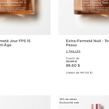
meté Jour FPS 15
Extra-Fermeté Nuit - To
ti-Âge
Peaux
2 TAILLES
À partir de
Ancien prix 112.00 $
112.00 $
Nouveau prix 89.60 $
89.60 $
(Valeur de 140.00 $)
Aperçu rapide
Aperçu rap
25% de rabais
Exclusivité web