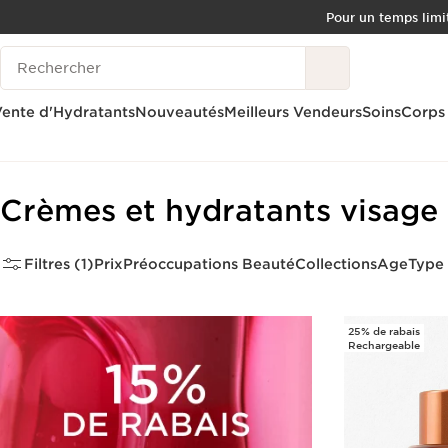
Pour un temps limit
ALLER AU CONTENU
Historique des recherches
CONSULTER LE PIED DE PAGE
OUTIL D'ACCESSIBILITÉ
ente d'Hydratants
Nouveautés
Meilleurs Vendeurs
Soins
Corps
Accueil
Soins
Visage
Hydratants
Crèmes et hydratants visage
Filtres (1)
Prix
Préoccupations Beauté
Collections
Age
Type
25% de rabais
Rechargeable