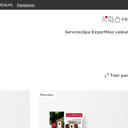
EQUIS.
Magasiner
L
FR
Services
Spa Expert
Nos valeu
Trier par
Nouveau