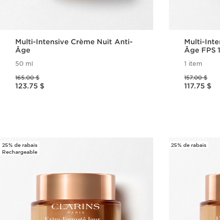
Multi-Intensive Crème Nuit Anti-
Multi-Int
Âge
Âge FPS 
50 ml
1 item
Ancien prix 165.00 $
Ancien prix 157.00 $
165.00 $
157.00 $
Nouveau prix 123.75 $
Nouveau prix 117.75 $
123.75 $
117.75 $
Aperçu rapide
25% de rabais
25% de rabais
Rechargeable