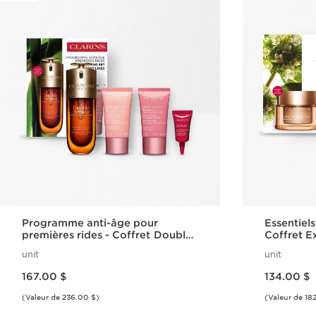
Programme anti-âge pour
Essentiel
premières rides - Coffret Double
Coffret E
Serum et Multi-Active
unit
unit
Nouveau prix 167.00 $
Nouveau prix 134.00 $
167.00 $
134.00 $
(Valeur de 236.00 $)
(Valeur de 18