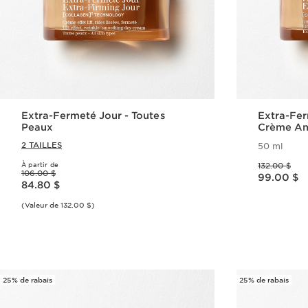
Extra-Fermeté Jour - Toutes
Extra-Fer
Peaux
Crème An
2 TAILLES
50 ml
Ancien prix 132.00 $
À partir de
132.00 $
Ancien prix 106.00 $
Nouveau prix 99.00 $
106.00 $
Nouveau prix 84.80 $
99.00 $
84.80 $
(Valeur de 132.00 $)
Aperçu rapide
25% de rabais
25% de rabais