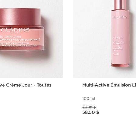
ive Crème Jour - Toutes
Multi-Active Émulsion L
100 ml
Ancien prix 78.00 $
78.00 $
Nouveau prix 58.50 $
58.50 $
Aperçu rapide
Aperçu rap