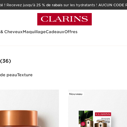
é !
Recevez jusqu'à
25 % de rabais
sur les hydratants !
AUCUN CODE R
 & Cheveux
Maquillage
Cadeaux
Offres
(36)
 de peau
Texture
Nouveau