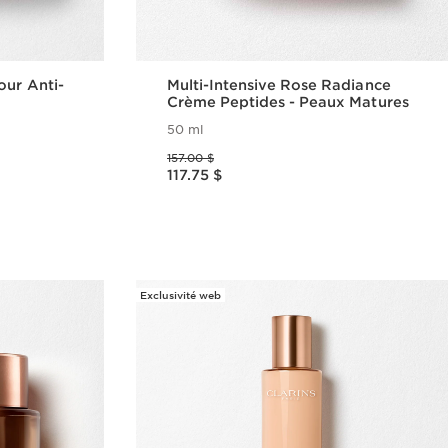
our Anti-
Multi-Intensive Rose Radiance
Crème Peptides - Peaux Matures
50 ml
Ancien prix 157.00 $
157.00 $
Nouveau prix 117.75 $
117.75 $
ide
Aperçu rapide
Exclusivité web