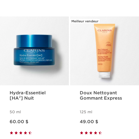
Meilleur vendeur
Hydra-Essentiel
Doux Nettoyant
[HA²] Nuit
Gommant Express
50 ml
125 ml
Nouveau prix 60.00 $
Nouveau prix 49.00 $
60.00 $
49.00 $