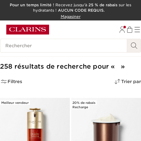
Pour un temps limité !
Recevez jusqu'à
25 % de rabais
sur les
hydratants !
AUCUN CODE REQUIS.
ALLER AU CONTENU
Magasiner
CONSULTER LE PIED DE PAGE
OUTIL D'ACCESSIBILITÉ
Historique des recherches
258 résultats de recherche pour
Filtres
Trier par
Meilleur vendeur
20% de rabais
Recharge