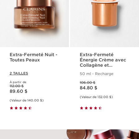
Extra-Fermeté Nuit -
Extra-Fermeté
Toutes Peaux
Énergie Crème avec
Collagène et
Niacinamide -
2 TAILLES
50 ml - Recharge
Recharge
Ancien prix 106.00 $
À partir de
106.00 $
Ancien prix 112.00 $
Nouveau prix 84.80 $
112.00 $
Nouveau prix 89.60 $
84.80 $
89.60 $
(Valeur de 132.00 $)
(Valeur de 140.00 $)