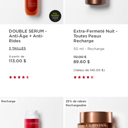
DOUBLE SERUM -
Extra-Fermeté Nuit -
Anti-Âge + Anti-
Toutes Peaux
Rides
Recharge
3 TAILLES
50 ml - Recharge
Ancien prix 112.00 $
À partir de
112.00 $
Nouveau prix 113.00 $
Nouveau prix 89.60 $
113.00 $
89.60 $
(Valeur de 140.00 $)
Recharge
25% de rabais
Rechargeable