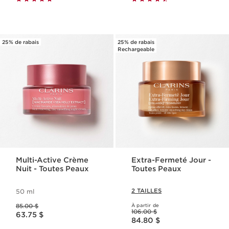
25% de rabais
25% de rabais
Rechargeable
Multi-Active Crème
Extra-Fermeté Jour -
Nuit - Toutes Peaux
Toutes Peaux
2 TAILLES
50 ml
Ancien prix 85.00 $
85.00 $
À partir de
Ancien prix 106.00 $
Nouveau prix 63.75 $
106.00 $
63.75 $
Nouveau prix 84.80 $
84.80 $