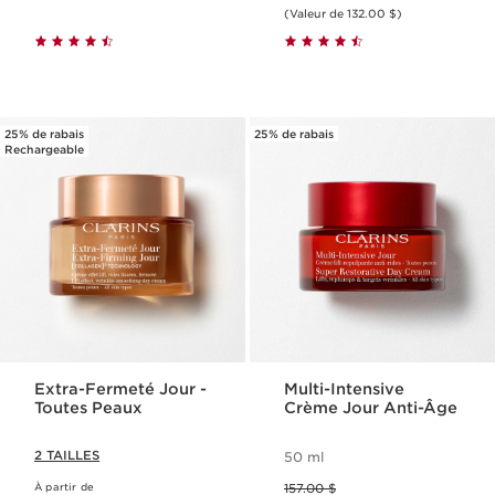
(Valeur de 132.00 $)
25% de rabais
25% de rabais
Rechargeable
Extra-Fermeté Jour -
Multi-Intensive
Toutes Peaux
Crème Jour Anti-Âge
2 TAILLES
50 ml
Ancien prix 157.00 $
À partir de
157.00 $
Ancien prix 106.00 $