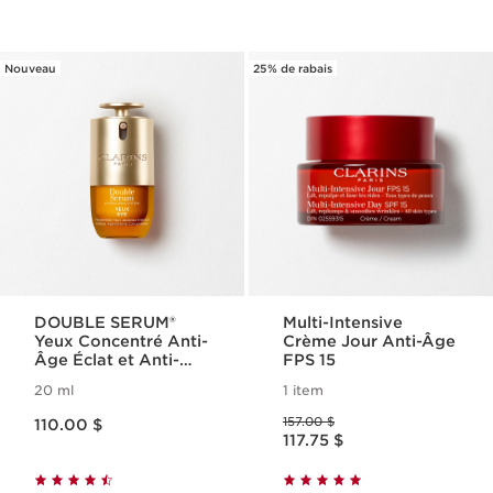
Nouveau
25% de rabais
DOUBLE SERUM®
Multi-Intensive
Yeux Concentré Anti-
Crème Jour Anti-Âge
Âge Éclat et Anti-
FPS 15
Poches
20 ml
1 item
Nouveau prix 110.00 $
Ancien prix 157.00 $
157.00 $
110.00 $
Nouveau prix 117.75 $
117.75 $