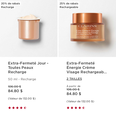
20% de rabais
25% de rabais
Recharge
Rechargeable
Extra-Fermeté Jour -
Extra-Fermeté
Toutes Peaux
Énergie Crème
Recharge
Visage Rechargeable
avec Polypeptide de
2 TAILLES
50 ml - Recharge
Collagène et
Ancien prix 106.00 $
Niacinamide
106.00 $
À partir de
Ancien prix 106.00 $
Nouveau prix 84.80 $
106.00 $
84.80 $
Nouveau prix 84.80 $
84.80 $
(Valeur de 132.00 $)
(Valeur de 132.00 $)