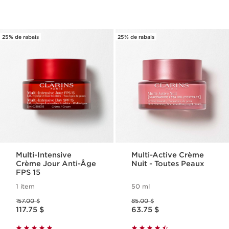
25% de rabais
25% de rabais
Multi-Intensive
Multi-Active Crème
Crème Jour Anti-Âge
Nuit - Toutes Peaux
FPS 15
1 item
50 ml
Ancien prix 157.00 $
Ancien prix 85.00 $
157.00 $
85.00 $
Nouveau prix 117.75 $
Nouveau prix 63.75 $
117.75 $
63.75 $