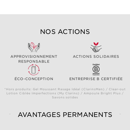
NOS ACTIONS
APPROVISIONNEMENT
ACTIONS SOLIDAIRES
RESPONSABLE
ÉCO-CONCEPTION
ENTREPRISE B CERTIFIÉE
*Hors produits: Gel Moussant Rasage Idéal (ClarinsMen) / Clear-out
Lotion Ciblée Imperfections (My Clarins) / Ampoule Bright Plus /
Savons solides
AVANTAGES PERMANENTS