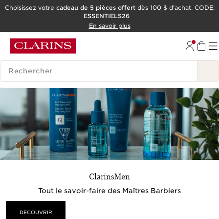
Choisissez votre
cadeau de 5 pièces offert
dès 100 $ d'achat. CODE:
ESSENTIELS26
ALLER AU CONTENU
En savoir plus
CONSULTER LE PIED DE PAGE
OUTIL D'ACCESSIBILITÉ
HISTORIQUE DES RECHERCHES
ClarinsMen
Tout le savoir-faire des Maîtres Barbiers
DÉCOUVRIR