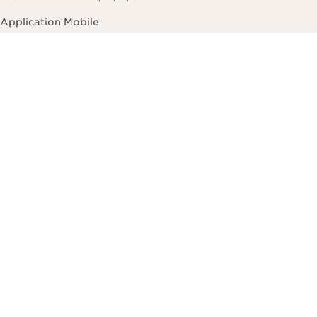
Application Mobile
À propos de Clarins
À propos du Groupe Clarins
Nos Engagements
Traçabilité de nos produits
Carrières
Programme d'Affiliation
Offre Unidays