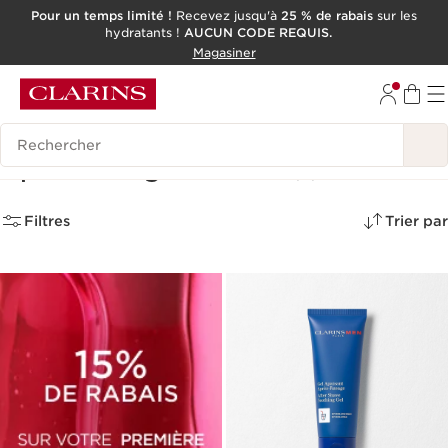
Pour un temps limité !
Recevez jusqu'à
25 % de rabais
sur les
hydratants !
AUCUN CODE REQUIS.
ALLER AU CONTENU
Magasiner
CONSULTER LE PIED DE PAGE
OUTIL D'ACCESSIBILITÉ
Pour un rasage précis
Pour une b
Historique des recherches
Après Rasage Homme
(3)
Découvrez la collection ClarinsMen
Filtres
Trier par