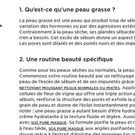
1. Qu’est-ce qu’une peau grasse ?
La peau grasse est une peau qui produit trop de s
variation des hormones ou par des agressions extéri
Contrairement à la peau sèche, ses glandes sébacées
n’en a besoin. Cet excès de sébum donne un aspect br
Les pores sont dilatés et des points noirs et des im
2. Une routine beauté spécifique
Comme pour les peaux sèches ou normales, la peau gr
Commencez votre routine beauté par un nettoyage e
peau de l’excès de sébum et de ses impuretés grâc
. Appl
NETTOYANT MOUSSANT PEAUX NORMALES OU MIXTES
cellules de fleur de vigne qui offre une triple action 
sébum, renforce la structure des pores et exfolie la 
grain de peau et donne de l’éclat instantanément po
noter : une peau grasse a autant besoin d’être hyd
crème hydratante à la texture fluide et légère. Auss
avec
. Sa formule purifie la peau et
SOS PURE MASQUE
à l’eau tiède,
aux argiles purifiantes 
SOS PURE MASQUE
douce grâce à l’extrait d'épilobe des moraines bio qu