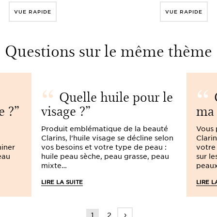
VUE RAPIDE
VUE RAPIDE
Questions sur le même thème
Quelle huile pour le
e ?
visage ?
ma 
Produit emblématique de la beauté
Vous 
Clarins, l'huile visage se décline selon
Clari
miner
vos besoins et votre type de peau :
votre
eau
huile peau sèche, peau grasse, peau
sur l
mixte…
peaux
LIRE LA SUITE
LIRE L
›
1
2