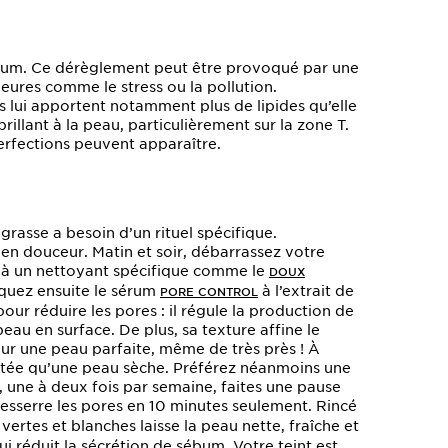
ébum. Ce dérèglement peut être provoqué par une
eures comme le stress ou la pollution.
 lui apportent notamment plus de lipides qu’elle
illant à la peau, particulièrement sur la zone T.
perfections peuvent apparaître.
asse a besoin d’un rituel spécifique.
n douceur. Matin et soir, débarrassez votre
e à un nettoyant spécifique comme le
DOUX
iquez ensuite le sérum
à l’extrait de
PORE CONTROL
pour réduire les pores : il régule la production de
peau en surface. De plus, sa texture affine le
ur une peau parfaite, même de très près ! À
ratée qu’une peau sèche. Préférez néanmoins une
i, une à deux fois par semaine, faites une pause
 resserre les pores en 10 minutes seulement. Rincé
vertes et blanches laisse la peau nette, fraîche et
i réduit la sécrétion de sébum. Votre teint est