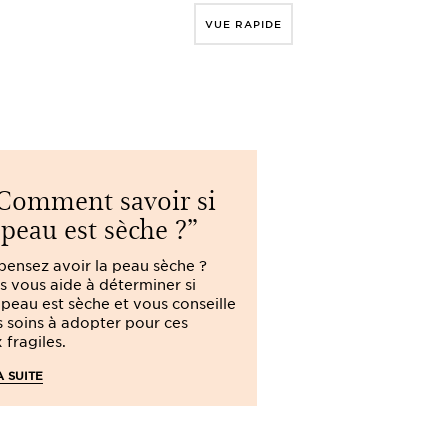
VUE RAPIDE
Comment savoir si
Comment
peau est sèche ?
ma peau es
pensez avoir la peau sèche ?
Avec Clarins, déc
ns vous aide à déterminer si
une peau sensible
 peau est sèche et vous conseille
conseils sur les ge
es soins à adopter pour ces
adopter pour limit
 fragiles.
d'inconfort.
A SUITE
LIRE LA SUITE