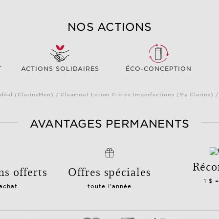
NOS ACTIONS
T
ACTIONS SOLIDAIRES
ÉCO-CONCEPTION
déal (ClarinsMen) / Clear-out Lotion Ciblée Imperfections (My Clarins) 
AVANTAGES PERMANENTS
Réco
ns offerts
Offres spéciales
1 $ 
 achat
toute l'année