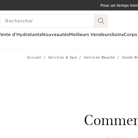
Pour un temps limit
ALLER AU CONTENU
HISTORIQUE DES RECHERCHES
CONSULTER LE PIED DE PAGE
OUTIL D'ACCESSIBILITÉ
ente d'Hydratants
Nouveautés
Meilleurs Vendeurs
Soins
Corps
Accueil
Services & Spa
Services Beauté
Guide B
Comment 