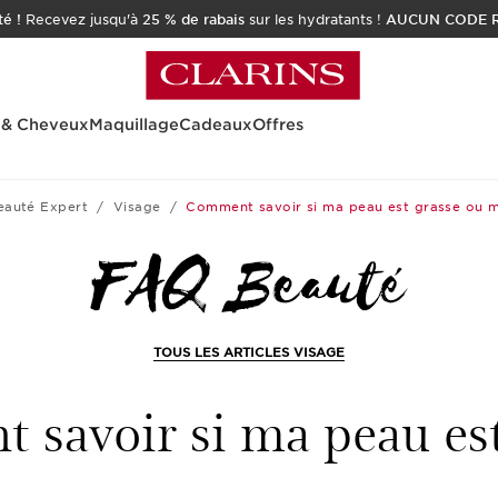
é !
Recevez jusqu'à
25 % de rabais
sur les hydratants !
AUCUN CODE R
 & Cheveux
Maquillage
Cadeaux
Offres
eauté Expert
Visage
Comment savoir si ma peau est grasse ou m
TOUS LES ARTICLES VISAGE
savoir si ma peau est