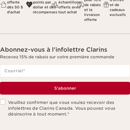
offerte
points par
échantillons
de rabais
et de
dès 50 $
dollar et des
offerts avec
et la
cadeaux
d'achat
récompenses
tout achat
livraison
exclusifs
offerte
Abonnez-vous à l'infolettre Clarins
Recevez 15% de rabais sur votre première commande
Courriel
*
S'abonner
Veuillez confirmer que vous voulez recevoir des
infolettres de Clarins Canada. Vous pouvez vous
désinscrire à tout moment.
*