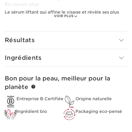
En savoir plus
Le sérum liftant qui affine le visage et révèle ses plus
VOIR PLUS
belles courbes pour des contours et un profil redessinés.
Le plus Clarins
Spécialement formulé pour les femmes asiatiques.
Résultats
Ingrédients
Bon pour la peau, meilleur pour la
ALLER AU CONTENU
planète
Entreprise B Certifiée
Origine naturelle
Ingrédient bio
Packaging eco-pensé