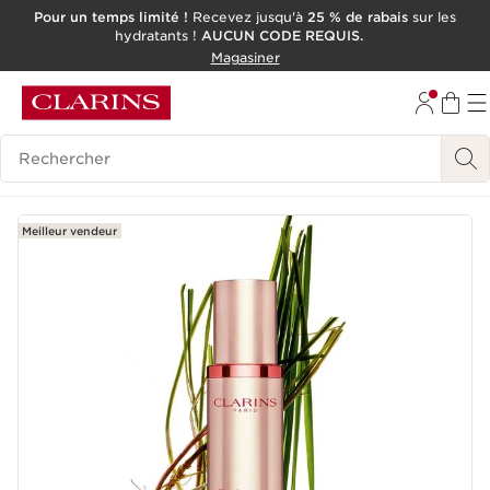
Pour un temps limité !
Recevez jusqu'à
25 % de rabais
sur les
hydratants !
AUCUN CODE REQUIS.
ALLER AU CONTENU
Magasiner
CONSULTER LE PIED DE PAGE
OUTIL D'ACCESSIBILITÉ
Historique des recherches
Meilleur vendeur