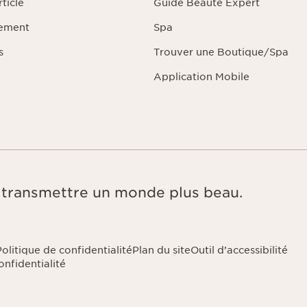
ticle
Guide Beauté Expert
iement
Spa
s
Trouver une Boutique/Spa
Application Mobile
e, transmettre un monde plus beau.
Politique de confidentialité
Plan du site
Outil d’accessibilité
nfidentialité