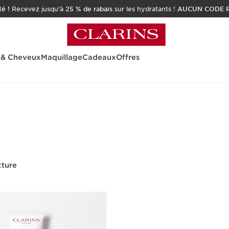
é !
Recevez jusqu'à
25 % de rabais
sur les hydratants !
AUCUN CODE R
 & Cheveux
Maquillage
Cadeaux
Offres
xture