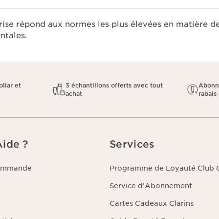
rise répond aux normes les plus élevées en matière d
tales.​
llar et
3 échantillons offerts avec tout
Abonn
achat
rabais 
Aide ?
Services
commande
Programme de Loyauté Club C
Service d'Abonnement
Cartes Cadeaux Clarins