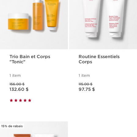
Trio Bain et Corps
Routine Essentiels
"Tonic"
Corps
1 item
1 item
Ancien prix 156.00 $
Ancien prix 115.00 $
156.00 $
115.00 $
Nouveau prix 132.60 $
Nouveau prix 97.75 $
132.60 $
97.75 $
15% de rabais