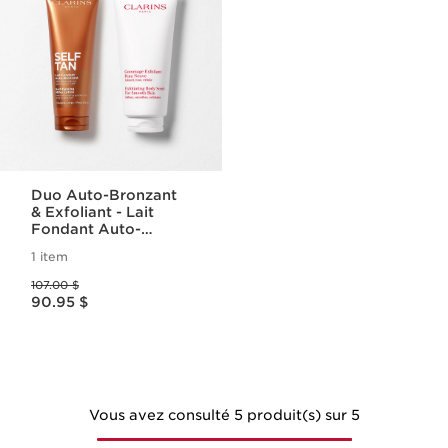
Duo Auto-Bronzant
& Exfoliant - Lait
Fondant Auto-
Bronzant et
1 item
Gommage Exfoliant
Ancien prix 107.00 $
Peau Neuve
107.00 $
Nouveau prix 90.95 $
90.95 $
Vous avez consulté 5 produit(s) sur 5