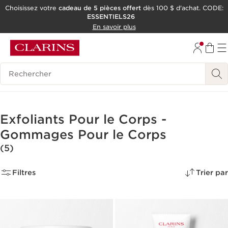
Choisissez votre
cadeau de 5 pièces offert
dès 100 $ d'achat. CODE:
ESSENTIELS26
ALLER AU CONTENU
En savoir plus
CONSULTER LE PIED DE PAGE
OUTIL D'ACCESSIBILITÉ
Historique des recherches
Exfoliants Pour le Corps -
Gommages Pour le Corps
(5)
Filtres
Trier par