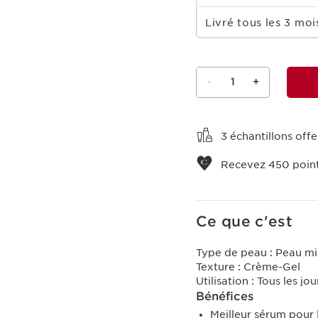
Choisir la période d''abonnement
Livré tous les 3 m
-
1
+
Voir le panier
3 échantillons of
Recevez
450
point
Ce que c'est
Type de peau :
Peau mi
Texture :
Crème-Gel
Utilisation :
Tous les jou
Bénéfices
Meilleur sérum pour 