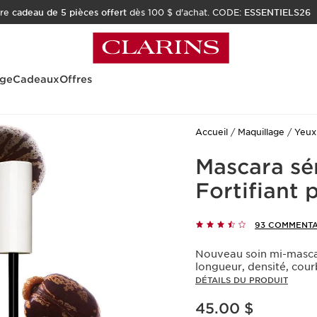
tre
cadeau de 5 pièces offert
dès 100 $ d'achat. CODE:
ESSENTIELS26
age
Cadeaux
Offres
Accueil
Maquillage
Yeux
Mascara sé
Fortifiant p
93 COMMENTA
Nouveau soin mi-mascar
longueur, densité, cour
DÉTAILS DU PRODUIT
Nouveau prix 45.00 $
45.00 $