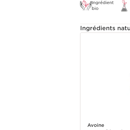
Ingrédient
bio
Ingrédients natu
ALLER AU CONTEN
Avoine