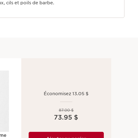
x, cils et poils de barbe.
Économisez 13.05 $
Ancien prix 87.00 $
87.00 $
Nouveau prix 73.95 $
73.95 $
ume