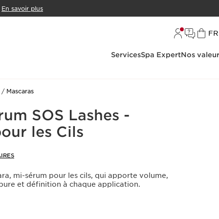
En savoir plus
L
FR
Services
Spa Expert
Nos valeu
Mascaras
rum SOS Lashes -
our les Cils
IRES
a, mi-sérum pour les cils, qui apporte volume,
bure et définition à chaque application.