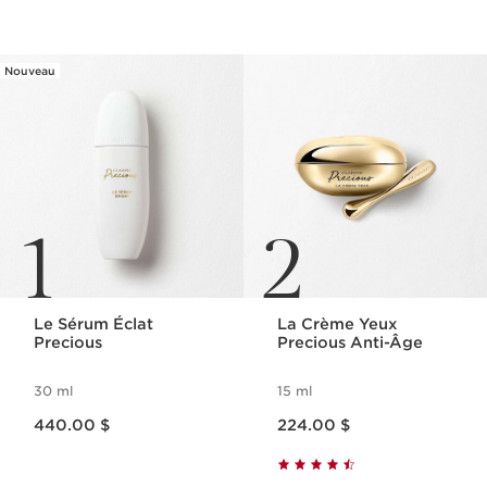
ALLER AU CONTENU
Nouveau
1
2
Le Sérum Éclat
La Crème Yeux
Precious
Precious Anti-Âge
30 ml
15 ml
Nouveau prix 440.00 $
Nouveau prix 224.00 $
440.00 $
224.00 $