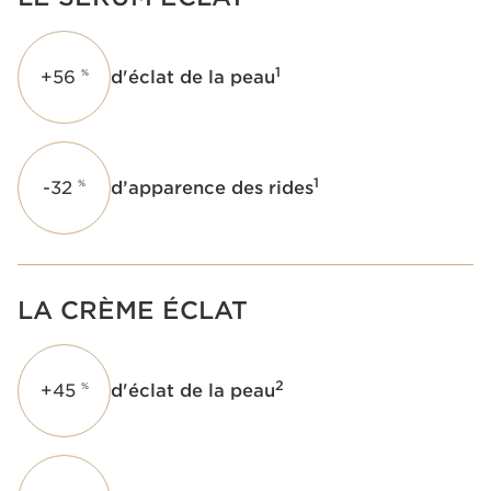
1
+56
d'éclat de la peau
%
1
-32
d’apparence des rides
%
LA CRÈME ÉCLAT
2
+45
d'éclat de la peau
%