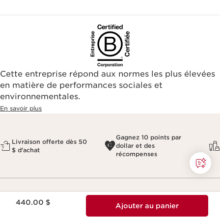
Cette entreprise répond aux normes les plus élevées
en matière de performances sociales et
environnementales.​
En savoir plus
Gagnez 10 points par
Livraison offerte dès 50
dollar et des
$ d'achat
récompenses
Nouveau prix 440.00 $
440.00 $
Abonnez-vous à l'infolettre Clarins
Ajouter au panier
Recevez 15% de rabais sur votre première commande