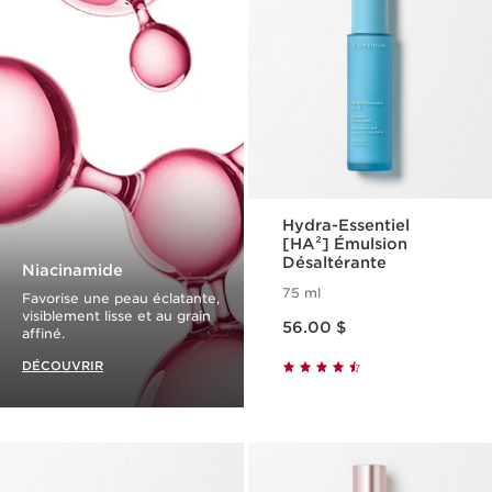
Hydra-Essentiel
[HA²] Émulsion
Désaltérante
Niacinamide
75 ml
Favorise une peau éclatante,
Nouveau prix 56.00 $
visiblement lisse et au grain
56.00 $
affiné.
DÉCOUVRIR