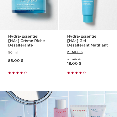
Hydra-Essentiel
Hydra-Essentiel
[HA²] Crème Riche
[HA²] Gel
Désaltérante
Désaltérant Matifiant
2 TAILLES
50 ml
Nouveau prix 56.00 $
À partir de
56.00 $
Nouveau prix 18.00 $
18.00 $