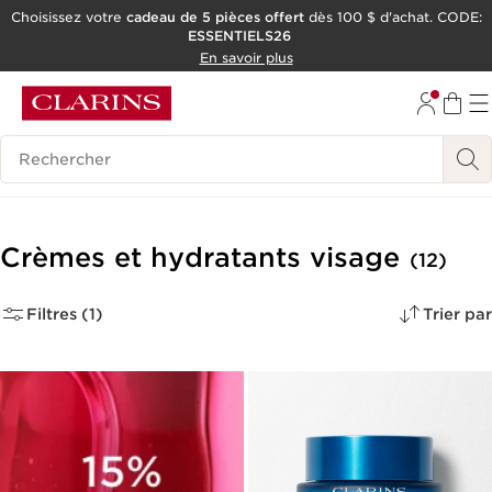
Choisissez votre
cadeau de 5 pièces offert
dès 100 $ d'achat. CODE:
ESSENTIELS26
ALLER AU CONTENU
En savoir plus
CONSULTER LE PIED DE PAGE
OUTIL D'ACCESSIBILITÉ
Historique des recherches
Crèmes et hydratants visage
(12)
Filtres (1)
Trier par