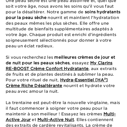
Une peau sèche est une peau assoiffée et, quel que
soit votre âge, nous avons les soins qu'il vous faut
pour la désaltérer. Notre gamme de
soins hydratants
pour la peau sèche
nourrit et maintient l'hydratation
des peaux mêmes les plus sèches. Elle offre une
multitude de bienfaits supplémentaires adaptés à
votre âge. Chaque produit est enrichi d'ingrédients
soigneusement sélectionnés pour donner à votre
peau un éclat radieux.
Si vous recherchez les
meilleures crèmes de jour et
de nuit pour les peaux sèches
, essayez
My Clarins
RE-BOOST Crème Confort Hydratante
, aux extraits
de fruits et de plantes destinés à sublimer la peau.
Pour votre rituel de nuit,
Hydra-Essentiel [HA²]
Crème Riche Désaltérante
nourrit et hydrate votre
peau avec amour la nuit.
La trentaine est peut-être la nouvelle vingtaine, mais
il faut commencer à soigner votre peau pour la
maintenir à son meilleur ! Essayez les crèmes
Multi-
Active Jour
et
Multi-Active Nuit
. Elles contiennent
des extraits de cardère revitalisants. La crème de