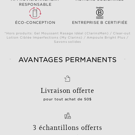
RESPONSABLE
ÉCO-CONCEPTION
ENTREPRISE B CERTIFIÉE
*Hors produits: Gel Moussant Rasage Idéal (ClarinsMen) / Clear-out
Lotion Ciblée Imperfections (My Clarins) / Ampoule Bright Plus /
Savons solides
AVANTAGES PERMANENTS
Livraison offerte
pour tout achat de 50$
3 échantillons offerts