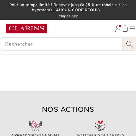
Pour un temps limité !
Recevez jusqu'à
25 % de rabais
sur les
hydratants !
AUCUN CODE REQUIS.
ALLER AU CONTENU
Magasiner
CONSULTER LE PIED DE PAGE
OUTIL D'ACCESSIBILITÉ
HISTORIQUE DES RECHERCHES
NOS ACTIONS
APPROVISIONNEMENT
ACTIONS SOLIDAIRES