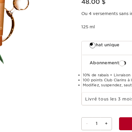
48.00 $
Ou 4 versements sans i
125 ml
Achat unique
Abonnement
10% de rabais + Livraison 
100 points Club Clarins à l
Modifiez, suspendez, sau
Choisir la période d''abonnement
Livré tous les 3 m
-
1
+