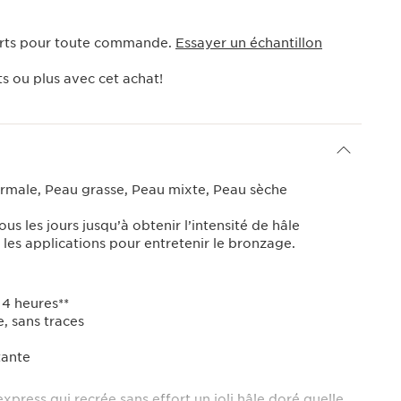
ferts pour toute commande.
Essayer un échantillon
s ou plus avec cet achat!
rmale, Peau grasse, Peau mixte, Peau sèche
us les jours jusqu’à obtenir l’intensité de hâle
 les applications pour entretenir le bronzage.
 4 heures**
, sans traces
tante
xpress qui recrée sans effort un joli hâle doré quelle