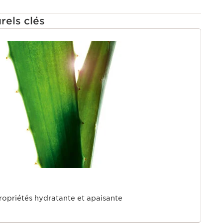
 96% d’ingrédients d’origine naturelle, avec des
 de figue bio. Pour une peau douce, hydratée et
rels clés
U
opriétés hydratante et apaisante