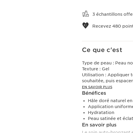
Voir le panier
3 échantillons of
Recevez
480
point
Ce que c'est
Type de peau :
Peau no
Texture :
Gel
Utilisation :
Appliquer to
souhaitée, puis espacer
EN SAVOIR PLUS
Bénéfices
Hâle doré naturel en
Application uniforme
Hydratation
Peau satinée et écla
En savoir plus
Le soin auto-bronzant e