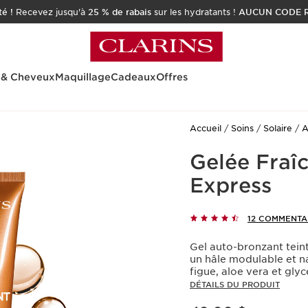
é !
Recevez jusqu'à
25 % de rabais
sur les hydratants !
AUCUN CODE R
 & Cheveux
Maquillage
Cadeaux
Offres
Accueil
Soins
Solaire
A
Gelée Fraî
Express
12 COMMENTA
Gel auto-bronzant teint
un hâle modulable et na
figue, aloe vera et gly
DÉTAILS DU PRODUIT
Nouveau prix 48.00 $