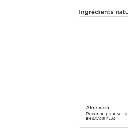
Une formule composée à
extraits d'aloe vera et
Ingrédients natu
visiblement sublimée.
ALLER AU CONTEN
Aloe vera
Reconnu pour ses pr
EN SAVOIR PLUS