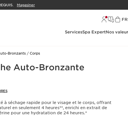
EQUIS.
Magasiner
L
FR
Services
Spa Expert
Nos valeu
uto-Bronzants
Corps
che Auto-Bronzante
IRES
é à séchage rapide pour le visage et le corps, offrant
turel en seulement 4 heures**, enrichi en extrait de
cérine pour une hydratation de 24 heures.*