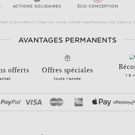
T
ACTIONS SOLIDAIRES
ÉCO-CONCEPTION
déal (ClarinsMen) / Clear-out Lotion Ciblée Imperfections (My Clarins) 
AVANTAGES PERMANENTS
Réco
ns offerts
Offres spéciales
1 $ 
 achat
toute l'année