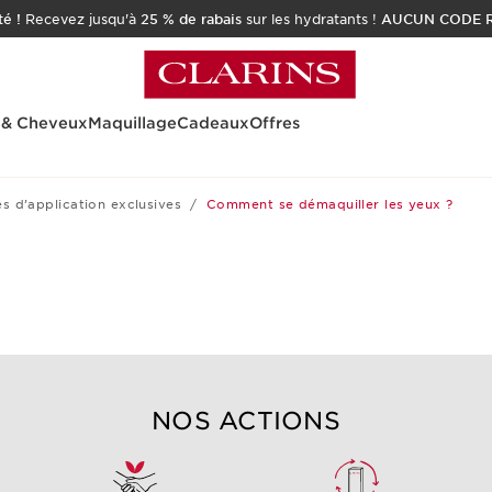
é !
Recevez jusqu'à
25 % de rabais
sur les hydratants !
AUCUN CODE R
 & Cheveux
Maquillage
Cadeaux
Offres
s d’application exclusives
Comment se démaquiller les yeux ?
NOS ACTIONS