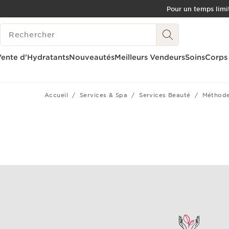
Pour un temps limit
ALLER AU CONTENU
HISTORIQUE DES RECHERCHES
CONSULTER LE PIED DE PAGE
OUTIL D'ACCESSIBILITÉ
ente d'Hydratants
Nouveautés
Meilleurs Vendeurs
Soins
Corps
Accueil
Services & Spa
Services Beauté
Méthode