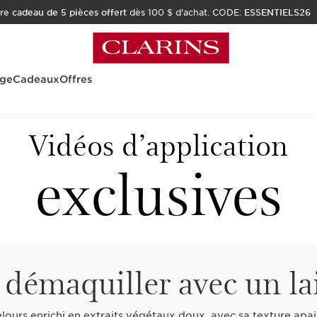
tre
cadeau de 5 pièces offert
dès 100 $ d'achat. CODE:
ESSENTIELS26
age
Cadeaux
Offres
Vidéos d’application
exclusives
émaquiller avec un lai
elours enrichi en extraits végétaux doux, avec sa texture apa