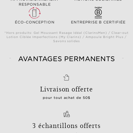
RESPONSABLE
ÉCO-CONCEPTION
ENTREPRISE B CERTIFIÉE
*Hors produits: Gel Moussant Rasage Idéal (ClarinsMen) / Clear-out
Lotion Ciblée Imperfections (My Clarins) / Ampoule Bright Plus /
Savons solides
AVANTAGES PERMANENTS
Livraison offerte
pour tout achat de 50$
3 échantillons offerts