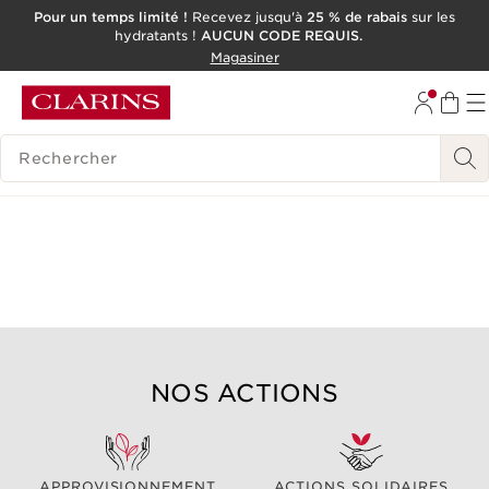
Pour un temps limité !
Recevez jusqu'à
25 % de rabais
sur les
hydratants !
AUCUN CODE REQUIS.
ALLER AU CONTENU
Magasiner
CONSULTER LE PIED DE PAGE
OUTIL D'ACCESSIBILITÉ
HISTORIQUE DES RECHERCHES
NOS ACTIONS
APPROVISIONNEMENT
ACTIONS SOLIDAIRES