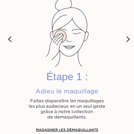
Lait Velours
Eau Micellaire
Huile Très
Démaquillant
Démaquillante
Démaquillante -
Nettoyant Facial
Démaquillant
49.00 $
46.00 $
49.00 $
Previ
Next
ous
Magasiner
Magasiner
Magasiner
Étape 1 :
Adieu le maquillage
Faites disparaître les maquillages
les plus audacieux en un seul geste
grâce à notre collection
de démaquillants.
MAGASINER LES DÉMAQUILLANTS