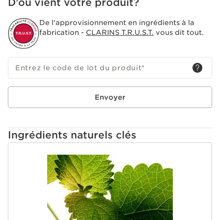
D’où vient votre produit?
transforme en une belle mousse douce et fine.
De l'approvisionnement en ingrédients à la
fabrication -
CLARINS T.R.U.S.T.
vous dit tout.
Entrez le code de lot du produit
*
Envoyer
Ingrédients naturels clés
ALLER AU CONTENU