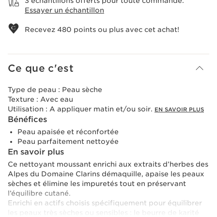
3 échantillons offerts pour toute commande.
Essayer un échantillon
Recevez
480
points ou plus avec cet achat!
Ce que c'est
Type de peau :
Peau sèche
Texture :
Avec eau
Utilisation :
A appliquer matin et/ou soir.
EN SAVOIR PLUS
Bénéfices
Peau apaisée et réconfortée
Peau parfaitement nettoyée
En savoir plus
Ce nettoyant moussant enrichi aux extraits d’herbes des
Alpes du Domaine Clarins démaquille, apaise les peaux
sèches et élimine les impuretés tout en préservant
l’équilibre cutané.
Enrichi en actifs choisis spécifiquement pour équilibrer
les peaux très sèches ou sensibles : le beurre de karité