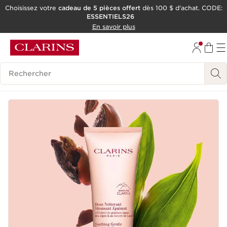
Choisissez votre
cadeau de 5 pièces offert
dès 100 $ d'achat. CODE:
ESSENTIELS26
ALLER AU CONTENU
En savoir plus
CONSULTER LE PIED DE PAGE
OUTIL D'ACCESSIBILITÉ
Historique des recherches