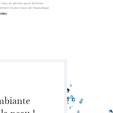
 l'eau et séchez pour éliminer
ement toute trace de maquillage.
ndes
ambiante
la peau !