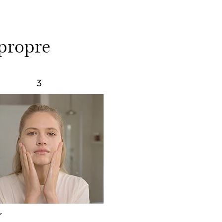
 propre
3
r