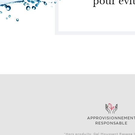
APPROVISIONNEMEN
RESPONSABLE
*Hors produits: Gel Moussant Rasage I