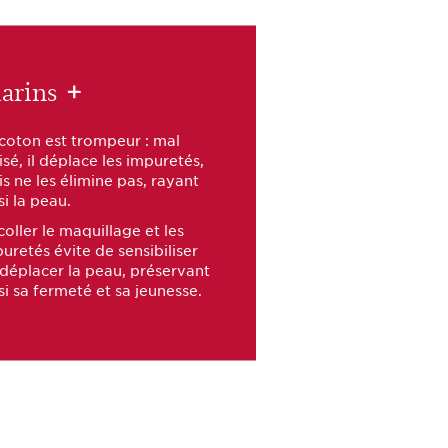
arins
+
coton est trompeur : mal
lisé, il déplace les impuretés,
s ne les élimine pas, rayant
si la peau.
oller le maquillage et les
uretés évite de sensibiliser
déplacer la peau, préservant
si sa fermeté et sa jeunesse.