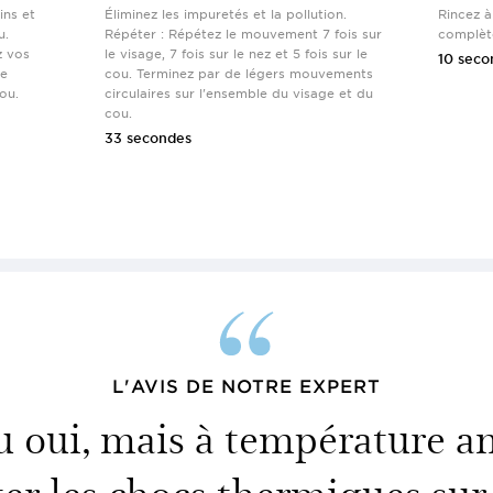
ins et
Éliminez les impuretés et la pollution.
Rincez à
u.
Répéter : Répétez le mouvement 7 fois sur
complèt
z vos
le visage, 7 fois sur le nez et 5 fois sur le
10 seco
le
cou. Terminez par de légers mouvements
ou.
circulaires sur l'ensemble du visage et du
cou.
33 secondes
L'AVIS DE NOTRE EXPERT
u oui, mais à température 
ter les chocs thermiques sur 