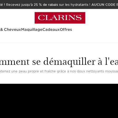
é !
Recevez jusqu'à
25 % de rabais
sur les hydratants !
AUCUN CODE R
 & Cheveux
Maquillage
Cadeaux
Offres
mment se démaquiller à l'ea
tenez une peau propre et fraîche grâce à nos doux nettoyants moussa