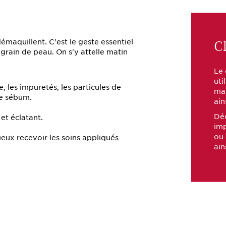
Cl
démaquillent. C'est le geste essentiel
grain de peau. On s'y attelle matin
Le 
uti
, les impuretés, les particules de
mai
de sébum.
ain
Déc
 et éclatant.
imp
ou 
eux recevoir les soins appliqués
ain