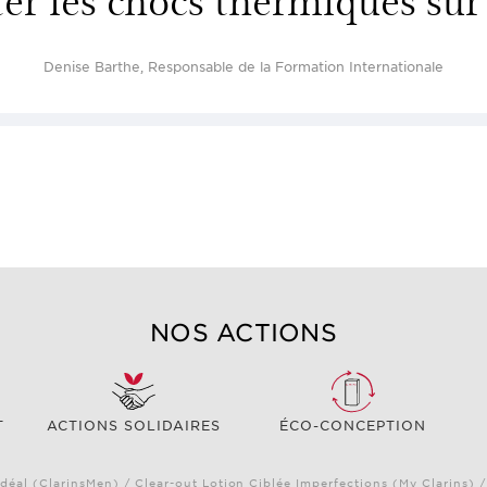
Denise Barthe, Responsable de la Formation Internationale
NOS ACTIONS
T
ACTIONS SOLIDAIRES
ÉCO-CONCEPTION
déal (ClarinsMen) / Clear-out Lotion Ciblée Imperfections (My Clarins) 