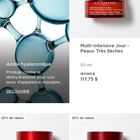
Multi-Intensive Jour -
Peaux Très Sèches
Acide hyaluronique
50 ml
Ancien prix 157.00 $
Protège contre la
157.00 $
Nouveau prix 117.75 $
déshydratation pour une
117.75 $
peau d'apparence repulpée.
DÉCOUVRIR
25% de rabais
25% de rabais