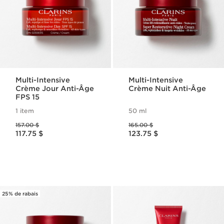
Multi-Intensive
Multi-Intensive
Crème Jour Anti-Âge
Crème Nuit Anti-Âge
FPS 15
1 item
50 ml
Ancien prix 157.00 $
Ancien prix 165.00 $
157.00 $
165.00 $
Nouveau prix 117.75 $
Nouveau prix 123.75 $
117.75 $
123.75 $
25% de rabais