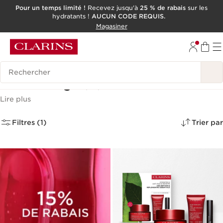
Pour un temps limité !
Recevez jusqu'à
25 % de rabais
sur les
hydratants !
AUCUN CODE REQUIS.
ALLER AU CONTENU
Magasiner
CONSULTER LE PIED DE PAGE
OUTIL D'ACCESSIBILITÉ
Historique des recherches
Soins visage
(10)
Lire plus
Filtres (1)
Trier par