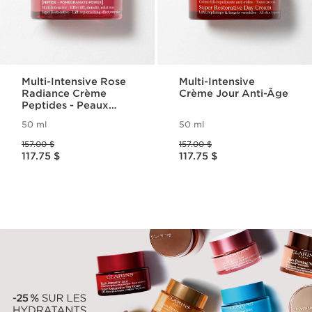
Multi-Intensive Rose
Multi-Intensive
Radiance Crème
Crème Jour Anti-Âge
Peptides - Peaux
Matures
50 ml
50 ml
Ancien prix 157.00 $
Ancien prix 157.00 $
157.00 $
157.00 $
Nouveau prix 117.75 $
Nouveau prix 117.75 $
117.75 $
117.75 $