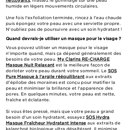
nettoyants
, massez le gommage sur une peau
humide en légers mouvements circulaires.
Une fois l'exfoliation terminée, rincez à l'eau chaude
puis épongez votre peau avec une serviette propre.
N'oubliez pas de poursuivre avec un soin hydratant !
Quand devrais-je utiliser un masque pour le visage ?
Vous pouvez utiliser un masque pour le visage
n'importe quand, mais ça dépend généralement des
besoins de votre peau.
My Clarins RE-CHARGE
Masque Nuit Relaxant
est la meilleure façon de
dorloter votre peau durant votre sommeil. Le
SOS
Pure Masque à l'argile rééquilibrant
aux extraits
d'épilobe des moraines est conçu pour matifier la
peau et minimiser la brillance et l'apparence des
pores. En quelques minutes, votre peau est nette,
fraîche et éclatante.
Si vous êtes pressé, mais que votre peau a grand
besoin d'un soin hydratant, essayez
SOS Hydra
Masque Fraîcheur Hydratant Intense
aux extraits de
kalanchoé biologique ultra désaltérant. Il minimise