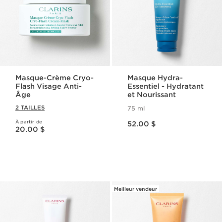
Masque-Crème Cryo-
Masque Hydra-
Flash Visage Anti-
Essentiel - Hydratant
Âge
et Nourissant
2 TAILLES
75 ml
Nouveau prix 52.00 $
À partir de
Nouveau prix 20.00 $
52.00 $
20.00 $
Meilleur vendeur