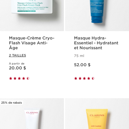
Masque-Crème Cryo-
Masque Hydra-
Flash Visage Anti-
Essentiel - Hydratant
Âge
et Nourissant
2 TAILLES
75 ml
Nouveau prix 52.00 $
À partir de
Nouveau prix 20.00 $
52.00 $
20.00 $
25% de rabais