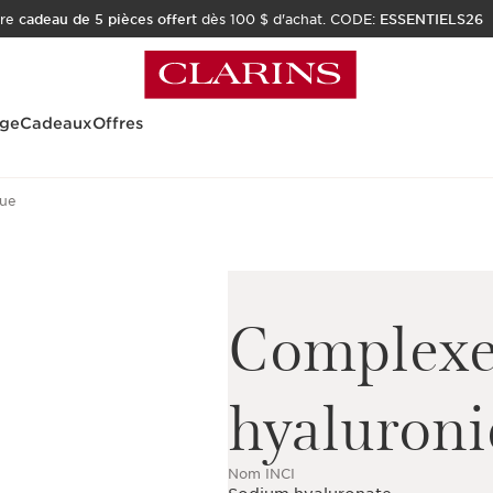
tre
cadeau de 5 pièces offert
dès 100 $ d'achat. CODE:
ESSENTIELS26
age
Cadeaux
Offres
que
Complexe
hyaluron
Nom INCI