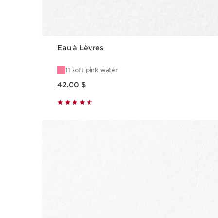
Eau à Lèvres
11 soft pink water
Nouveau prix 42.00 $
42.00 $