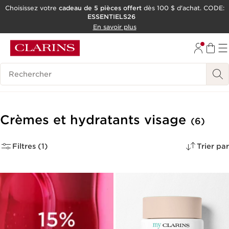
Choisissez votre
cadeau de 5 pièces offert
dès 100 $ d'achat. CODE:
ESSENTIELS26
ALLER AU CONTENU
En savoir plus
CONSULTER LE PIED DE PAGE
OUTIL D'ACCESSIBILITÉ
Historique des recherches
Crèmes et hydratants visage
(6)
Filtres (1)
Trier par