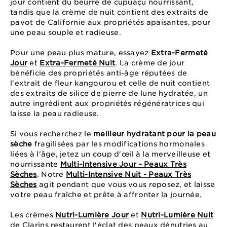
jour contient du beurre de cupuaçu nourrissant,
tandis que la crème de nuit contient des extraits de
pavot de Californie aux propriétés apaisantes, pour
une peau souple et radieuse.
Pour une peau plus mature, essayez
Extra-Fermeté
Jour
et
Extra-Fermeté Nuit
. La crème de jour
bénéficie des propriétés anti-âge réputées de
l'extrait de fleur kangourou et celle de nuit contient
des extraits de silice de pierre de lune hydratée, un
autre ingrédient aux propriétés régénératrices qui
laisse la peau radieuse.
Si vous recherchez le
meilleur hydratant pour la peau
sèche
fragilisées par les modifications hormonales
liées à l'âge, jetez un coup d'œil à la merveilleuse et
nourrissante
Multi-Intensive Jour - Peaux Très
Sèches
. Notre
Multi-Intensive Nuit - Peaux Très
Sèches
agit pendant que vous vous reposez, et laisse
votre peau fraîche et prête à affronter la journée.
Les crèmes
Nutri-Lumière Jour
et
Nutri-Lumière Nuit
de Clarins restaurent l'éclat des peaux dénutries au