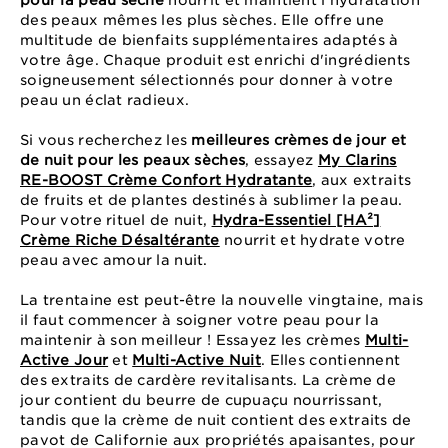
pour la peau sèche
nourrit et maintient l'hydratation
des peaux mêmes les plus sèches. Elle offre une
multitude de bienfaits supplémentaires adaptés à
votre âge. Chaque produit est enrichi d'ingrédients
soigneusement sélectionnés pour donner à votre
peau un éclat radieux.
Si vous recherchez les
meilleures crèmes de jour et
de nuit pour les peaux sèches
, essayez
My Clarins
RE-BOOST Crème Confort Hydratante
, aux extraits
de fruits et de plantes destinés à sublimer la peau.
Pour votre rituel de nuit,
Hydra-Essentiel [HA²]
Crème Riche Désaltérante
nourrit et hydrate votre
peau avec amour la nuit.
La trentaine est peut-être la nouvelle vingtaine, mais
il faut commencer à soigner votre peau pour la
maintenir à son meilleur ! Essayez les crèmes
Multi-
Active Jour
et
Multi-Active Nuit
. Elles contiennent
des extraits de cardère revitalisants. La crème de
jour contient du beurre de cupuaçu nourrissant,
tandis que la crème de nuit contient des extraits de
pavot de Californie aux propriétés apaisantes, pour