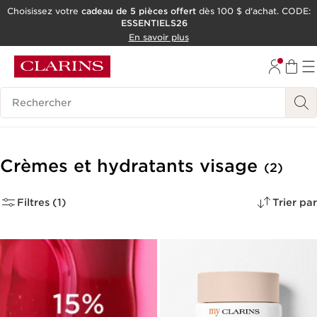
Choisissez votre
cadeau de 5 pièces offert
dès 100 $ d'achat. CODE:
ESSENTIELS26
ALLER AU CONTENU
En savoir plus
CONSULTER LE PIED DE PAGE
OUTIL D'ACCESSIBILITÉ
Historique des recherches
Crèmes et hydratants visage
(2)
Filtres (1)
Trier par