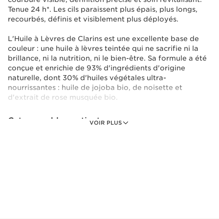
Tenue 24 h*. Les cils paraissent plus épais, plus longs,
recourbés, définis et visiblement plus déployés.
L'Huile à Lèvres de Clarins est une excellente base de
couleur : une huile à lèvres teintée qui ne sacrifie ni la
brillance, ni la nutrition, ni le bien-être. Sa formule a été
conçue et enrichie de 93% d'ingrédients d'origine
naturelle, dont 30% d'huiles végétales ultra-
nourrissantes : huile de jojoba bio, de noisette et
d'extrait de rose musquée bio.
Cet ensemble contient :
VOIR PLUS
Huile à Lèvres Teintée Hydratante et
Repulpante
Huile à lèvres nourrissante pour des lèvres
brillantes, avec plus de protection et de
bien-être.
7 ml
Nouveau prix 42.00 $
42.00 $