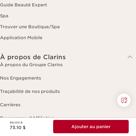
Guide Beauté Expert
Spa
Trouver une Boutique/Spa
Application Mobile
À propos de Clarins
À propos du Groupe Clarins
Nos Engagements
Traçabilité de nos produits
Carrières
Programme d'Affiliation
Ancien prix 86.00 $
86.00 $
Nouveau prix 73.10 $
Ajouter au panier
73.10 $
Offre Unidays