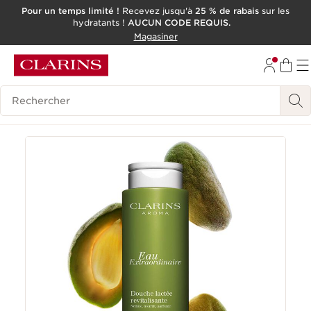
Pour un temps limité !
Recevez jusqu'à
25 % de rabais
sur les
hydratants !
AUCUN CODE REQUIS.
ALLER AU CONTENU
Magasiner
CONSULTER LE PIED DE PAGE
OUTIL D'ACCESSIBILITÉ
Historique des recherches