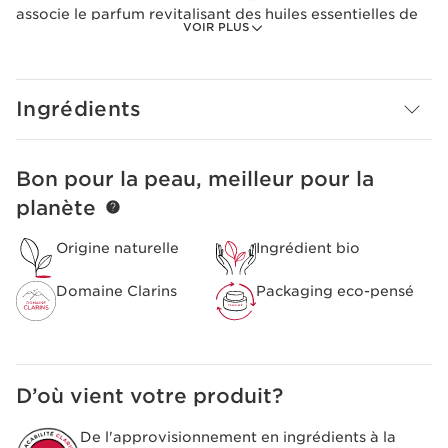
associe le parfum revitalisant des huiles essentielles de
VOIR PLUS
l’Eau Extraordinaire à l’huile d’amande douce bio
nourrissante. Sa texture crème nettoie la peau en
douceur et la nourrit, tout en la laissant délicatement
parfumée. 92% d’ingrédients d’origine naturelle.
Ingrédients
Innovation et expertise des plantes
Une formule enrichie en huile d’amande douce bio pour
hydrater la peau tout en la nettoyant.
Bon pour la peau, meilleur pour la
ALLER AU CONTENU
planète
Origine naturelle
Ingrédient bio
Domaine Clarins
Packaging eco-pensé
D’où vient votre produit?
De l'approvisionnement en ingrédients à la