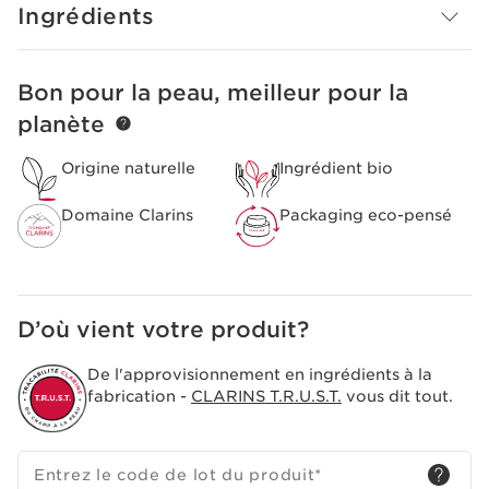
Ingrédients
une capsule allégée.
Le plus Clarins
Texture fraiche et douce.
Bon pour la peau, meilleur pour la
ALLER AU CONTENU
planète
Origine naturelle
Ingrédient bio
Domaine Clarins
Packaging eco-pensé
D’où vient votre produit?
De l'approvisionnement en ingrédients à la
fabrication -
CLARINS T.R.U.S.T.
vous dit tout.
Entrez le code de lot du produit
*