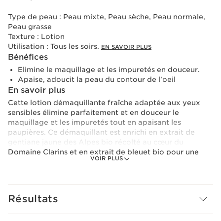
Type de peau :
Peau mixte, Peau sèche, Peau normale,
Peau grasse
Texture :
Lotion
Utilisation :
Tous les soirs.
EN SAVOIR PLUS
Bénéfices
Elimine le maquillage et les impuretés en douceur.
Apaise, adoucit la peau du contour de l'oeil
En savoir plus
Cette lotion démaquillante fraîche adaptée aux yeux
sensibles élimine parfaitement et en douceur le
maquillage et les impuretés tout en apaisant les
paupières. Ce démaquillant est enrichi en extrait de
gentiane jaune des Alpes bio récolté au cœur du
Domaine Clarins et en extrait de bleuet bio pour une
VOIR PLUS
peau du contour de l'oeil apaisée. Idéal pour la peau
fragile du contour de l’œil.
Son plus : il est enrichi en panthénol connu pour aider à
protéger les cils.
Résultats
Pour son empreinte environnementale, Clarins repense
ce produit dans un flacon encore plus éco-conçu avec