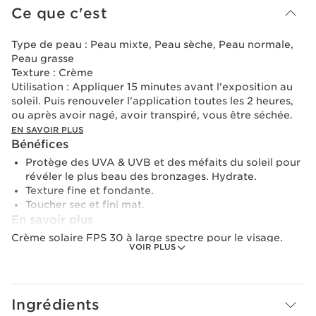
Ce que c'est
Type de peau :
Peau mixte, Peau sèche, Peau normale,
Peau grasse
Texture :
Crème
Utilisation :
Appliquer 15 minutes avant l'exposition au
soleil. Puis renouveler l'application toutes les 2 heures,
ou après avoir nagé, avoir transpiré, vous être séchée.
EN SAVOIR PLUS
Bénéfices
Protège des UVA & UVB et des méfaits du soleil pour
révéler le plus beau des bronzages. Hydrate.
Texture fine et fondante.
Toucher sec et fini mat.
En savoir plus
Crème solaire FPS 30 à large spectre pour le visage.
VOIR PLUS
Clarins, expert solaire depuis 40 ans. Les Laboratoires
Clarins poursuivent sans cesse leurs recherches afin
d'offrir la meilleure protection pour préserver la beauté
Ingrédients
et la jeunesse de la peau :