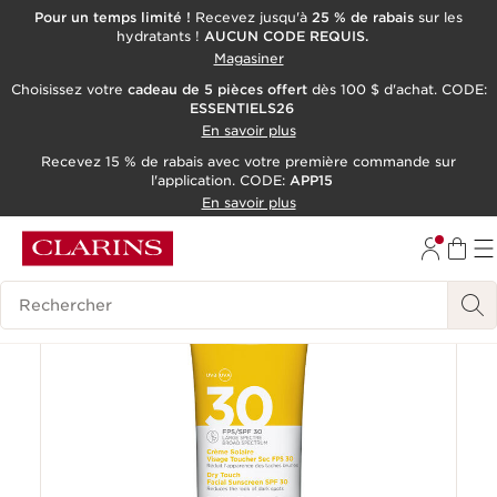
Pour un temps limité !
Recevez jusqu'à
25 % de rabais
sur les
hydratants !
AUCUN CODE REQUIS.
ALLER AU CONTENU
Magasiner
CONSULTER LE PIED DE PAGE
Choisissez votre
cadeau de 5 pièces offert
dès 100 $ d'achat. CODE:
ESSENTIELS26
OUTIL D'ACCESSIBILITÉ
En savoir plus
Recevez 15 % de rabais avec votre première commande sur
l'application. CODE:
APP15
En savoir plus
Historique des recherches