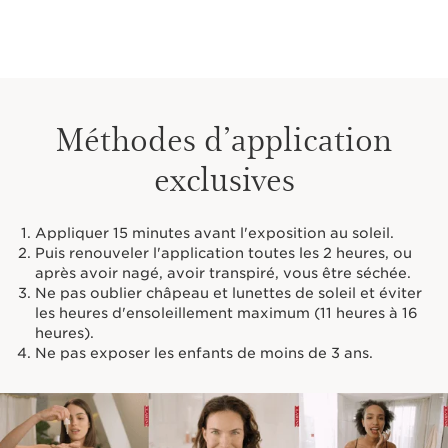
Nouveau [COMPLEXE DE FILTRES SOLAIRES] pour
assurer une protection optimale contre les UVA/UVB et
les méfaits du soleil.
Nouvelle association [ENRICHIE EN EXTRAITS DE
PLANTES] et riche en antioxydants : baobab, olivier, épi
d'or, platane et pois pour protéger la peau du
Méthodes d’application
photovieillissement. L'extrait d'aloe vera apaise,
adoucit et hydrate la peau.
exclusives
Une texture sensorielle, fine et fondante et au toucher
sec qui aide à procurer un fini mat. Un parfum aux
Appliquer 15 minutes avant l'exposition au soleil.
effluves ensoleillés de mandarine, d’orange et de cassis
Puis renouveler l'application toutes les 2 heures, ou
s’allient aux notes chaleureuses et raffinées de pivoine
après avoir nagé, avoir transpiré, vous être séchée.
et de santal.
Ne pas oublier châpeau et lunettes de soleil et éviter
Le plus Clarins
les heures d'ensoleillement maximum (11 heures à 16
Respecte la peau
heures).
[SunPlantComplex]
Ne pas exposer les enfants de moins de 3 ans.
Enrichi en extraits de plantes