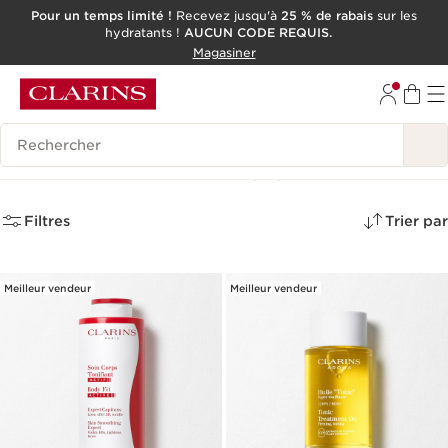
Pour un temps limité !
Recevez jusqu'à
25 % de rabais
sur les
hydratants !
AUCUN CODE REQUIS.
ALLER AU CONTENU
Magasiner
CONSULTER LE PIED DE PAGE
OUTIL D'ACCESSIBILITÉ
Historique des recherches
Minceur & Fermeté
(10)
Filtres
Trier par
Meilleur vendeur
Meilleur vendeur