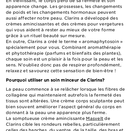
En vieillissant, le corps perd de sa fermeté et son
apparence change. Les grossesses, les changements
de poids et les changements hormonaux peuvent
aussi affecter notre peau. Clarins a développé des
crèmes amincissantes et des crèmes pour vergetures
qui vous aident à rester au mieux de votre forme
grâce à un rituel beauté sur mesure.
En outre, Clarins a créé le terme « aromaphytosoin »
spécialement pour vous. Combinant aromathérapie
et phytothérapie (parfums et bienfaits des plantes),
chaque soin est un plaisir à la fois pour la peau et les
sens. N'oubliez donc pas de respirer profondément,
relaxez et savourez cette sensation de bien-être !
Pourquoi utiliser un soin minceur de Clarins?
La peau commence à se relâcher lorsque les fibres de
collagène qui maintenaient autrefois la fermeté des
tissus sont altérées. Une crème corps sculptante peut
bien souvent améliorer l'aspect général du corps en
donnant à la peau une apparence plus ferme.
La somptueuse crème amincissante
Masvelt
de
Clarins cible les rondeurs rebelles, particulièrement
celles des hanches, du ventre, de la taille, des bras et