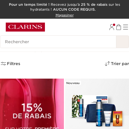
Pour un temps limité !
Recevez jusqu'à
25 % de rabais
sur les
hydratants !
AUCUN CODE REQUIS.
ALLER AU CONTENU
Magasiner
CONSULTER LE PIED DE PAGE
OUTIL D'ACCESSIBILITÉ
Historique des recherches
Pour Lui
(12)
Filtres
Trier par
Nouveau