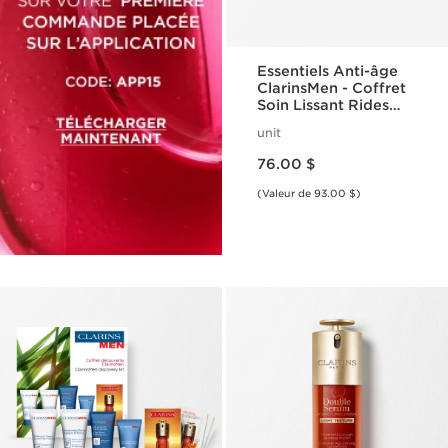
Essentiels Anti-âge
ClarinsMen - Coffret
Soin Lissant Rides
Fermeté & Double
unit
Serum Texture
Nouveau prix 76.00 $
Légère
76.00 $
(Valeur de 93.00 $)