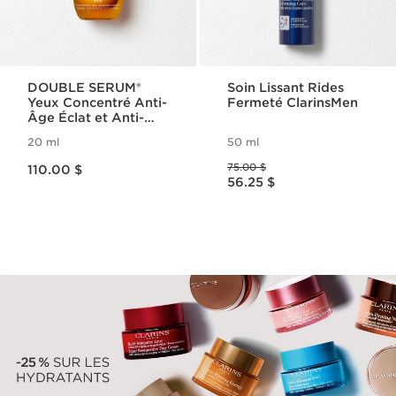
DOUBLE SERUM®
Soin Lissant Rides
Yeux Concentré Anti-
Fermeté ClarinsMen
Âge Éclat et Anti-
Poches
20 ml
50 ml
Nouveau prix 110.00 $
Ancien prix 75.00 $
75.00 $
110.00 $
Nouveau prix 56.25 $
56.25 $