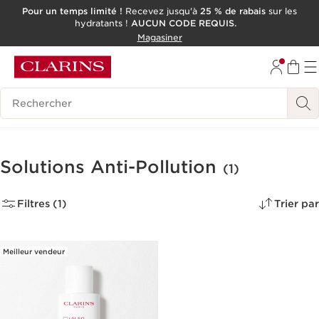
Pour un temps limité !
Recevez jusqu'à
25 % de rabais
sur les
hydratants !
AUCUN CODE REQUIS.
ALLER AU CONTENU
Magasiner
CONSULTER LE PIED DE PAGE
OUTIL D'ACCESSIBILITÉ
Historique des recherches
Solutions Anti-Pollution
(1)
Filtres (1)
Trier par
Meilleur vendeur