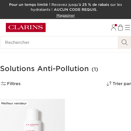
Pour un temps limité !
Recevez jusqu'à
25 % de rabais
sur les
hydratants !
AUCUN CODE REQUIS.
ALLER AU CONTENU
Magasiner
CONSULTER LE PIED DE PAGE
OUTIL D'ACCESSIBILITÉ
Historique des recherches
Solutions Anti-Pollution
(1)
Filtres
Trier par
Meilleur vendeur