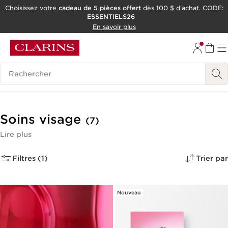
Choisissez votre
cadeau de 5 pièces offert
dès 100 $ d'achat. CODE:
ESSENTIELS26
ALLER AU CONTENU
En savoir plus
CONSULTER LE PIED DE PAGE
OUTIL D'ACCESSIBILITÉ
Historique des recherches
Soins visage
(7)
Lire plus
Filtres (1)
Trier par
Nouveau