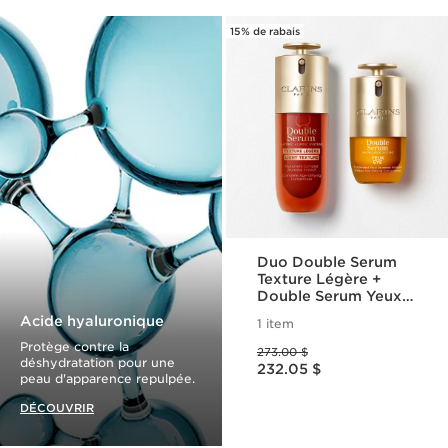
15% de rabais
Duo Double Serum
Texture Légère +
Double Serum Yeux |
Meilleurs Vendeurs
Acide hyaluronique
1 item
Anti-Âge Double
Ancien prix 273.00 $
Protège contre la
Serum Texture
273.00 $
Nouveau prix 232.05 $
déshydratation pour une
Légère 50 mL +
232.05 $
peau d'apparence repulpée.
Double Serum Yeux
DÉCOUVRIR