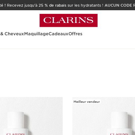
é !
Recevez jusqu'à
25 % de rabais
sur les hydratants !
AUCUN CODE R
 & Cheveux
Maquillage
Cadeaux
Offres
Meilleur vendeur