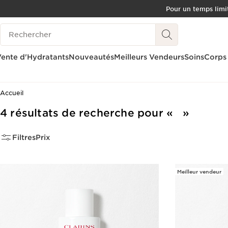
Pour un temps limit
ALLER AU CONTENU
Historique des recherches
CONSULTER LE PIED DE PAGE
OUTIL D'ACCESSIBILITÉ
ente d'Hydratants
Nouveautés
Meilleurs Vendeurs
Soins
Corps
Accueil
4 résultats de recherche pour
Filtres
Prix
Meilleur vendeur