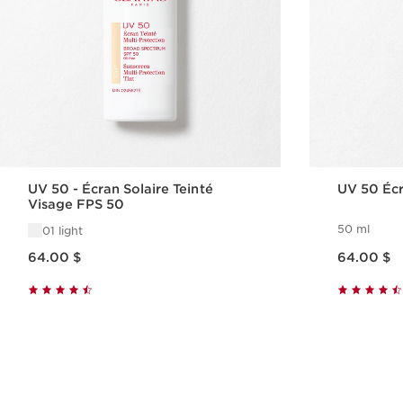
UV 50 - Écran Solaire Teinté
UV 50 Écr
Visage FPS 50
50 ml
01 light
Nouveau prix 64.00 $
Nouveau prix 64.00 $
64.00 $
64.00 $
Aperçu rapide