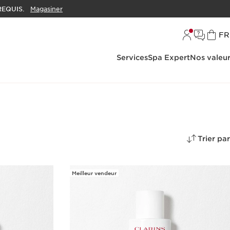
EQUIS.
Magasiner
L
FR
Services
Spa Expert
Nos valeu
Trier par
Meilleur vendeur