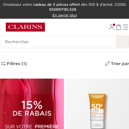
Choisissez votre
cadeau de 5 pièces offert
dès 100 $ d'achat. CODE:
ESSENTIELS26
ALLER AU CONTENU
En savoir plus
CONSULTER LE PIED DE PAGE
OUTIL D'ACCESSIBILITÉ
Historique des recherches
Crèmes Solaire 50
(2)
Filtres (1)
Trier par